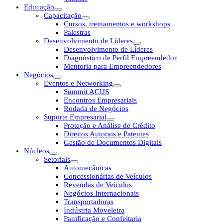
Educação
Capacitação
Cursos, treinamentos e workshops
Palestras
Desenvolvimento de Líderes
Desenvolvimento de Líderes
Diagnóstico de Perfil Empreendedor
Mentoria para Empreendedores
Negócios
Eventos e Networking
Summit ACIJS
Encontros Empresariais
Rodada de Negócios
Suporte Empresarial
Proteção e Análise de Crédito
Direitos Autorais e Patentes
Gestão de Documentos Digitais
Núcleos
Setoriais
Automecânicas
Concessionárias de Veículos
Revendas de Veículos
Negócios Internacionais
Transportadoras
Indústria Moveleira
Panificação e Confeitaria