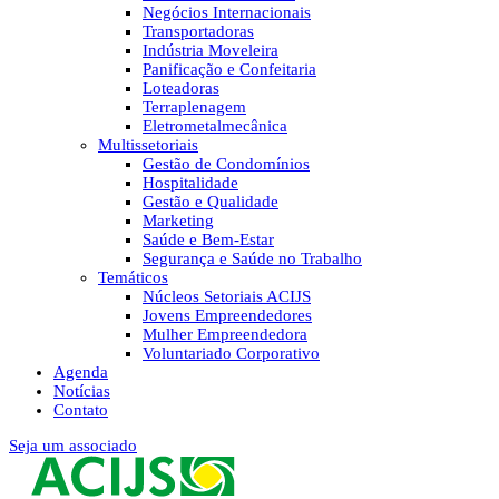
Negócios Internacionais
Transportadoras
Indústria Moveleira
Panificação e Confeitaria
Loteadoras
Terraplenagem
Eletrometalmecânica
Multissetoriais
Gestão de Condomínios
Hospitalidade
Gestão e Qualidade
Marketing
Saúde e Bem-Estar
Segurança e Saúde no Trabalho
Temáticos
Núcleos Setoriais ACIJS
Jovens Empreendedores
Mulher Empreendedora
Voluntariado Corporativo
Agenda
Notícias
Contato
Seja um associado