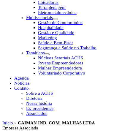
Loteadoras
Terraplenagem
Eletrometalmecânica
Multissetoriais
Gestão de Condomínios
Hospitalidade
Gestão e Qualidade
Marketing
Saúde e Bem-Estar
Segurança e Saúde no Trabalho
Temáticos
Núcleos Setoriais ACIJS
Jovens Empreendedores
Mulher Empreendedora
Voluntariado Corporativo
Agenda
Notícias
Contato
Sobre a ACIJS
Diretoria
Nossa história
Ex-presidentes
Associados
Início
»
CAIMAN IND. COM. MALHAS LTDA
Empresa Associada