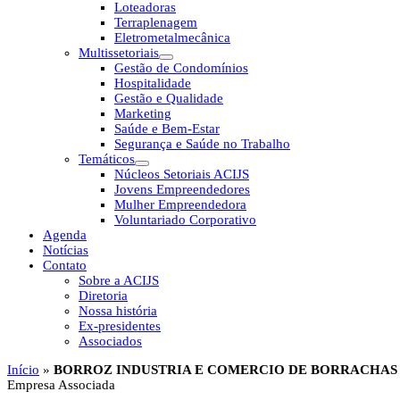
Loteadoras
Terraplenagem
Eletrometalmecânica
Multissetoriais
Gestão de Condomínios
Hospitalidade
Gestão e Qualidade
Marketing
Saúde e Bem-Estar
Segurança e Saúde no Trabalho
Temáticos
Núcleos Setoriais ACIJS
Jovens Empreendedores
Mulher Empreendedora
Voluntariado Corporativo
Agenda
Notícias
Contato
Sobre a ACIJS
Diretoria
Nossa história
Ex-presidentes
Associados
Início
»
BORROZ INDUSTRIA E COMERCIO DE BORRACHAS
Empresa Associada