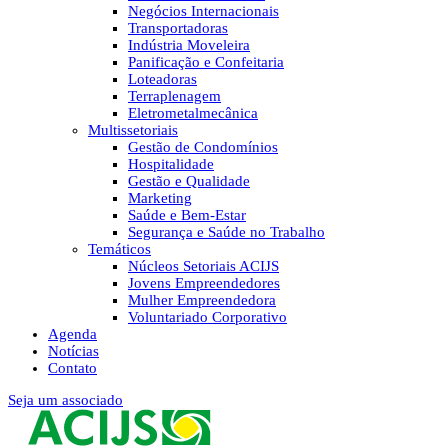
Negócios Internacionais
Transportadoras
Indústria Moveleira
Panificação e Confeitaria
Loteadoras
Terraplenagem
Eletrometalmecânica
Multissetoriais
Gestão de Condomínios
Hospitalidade
Gestão e Qualidade
Marketing
Saúde e Bem-Estar
Segurança e Saúde no Trabalho
Temáticos
Núcleos Setoriais ACIJS
Jovens Empreendedores
Mulher Empreendedora
Voluntariado Corporativo
Agenda
Notícias
Contato
Seja um associado