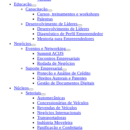
Educação
Capacitação
Cursos, treinamentos e workshops
Palestras
Desenvolvimento de Líderes
Desenvolvimento de Líderes
Diagnóstico de Perfil Empreendedor
Mentoria para Empreendedores
Negócios
Eventos e Networking
Summit ACIJS
Encontros Empresariais
Rodada de Negócios
Suporte Empresarial
Proteção e Análise de Crédito
Direitos Autorais e Patentes
Gestão de Documentos Digitais
Núcleos
Setoriais
Automecânicas
Concessionárias de Veículos
Revendas de Veículos
Negócios Internacionais
Transportadoras
Indústria Moveleira
Panificação e Confeitaria