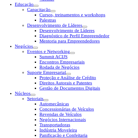
Educação
Capacitação
Cursos, treinamentos e workshops
Palestras
Desenvolvimento de Líderes
Desenvolvimento de Líderes
Diagnóstico de Perfil Empreendedor
Mentoria para Empreendedores
Negócios
Eventos e Networking
Summit ACIJS
Encontros Empresariais
Rodada de Negócios
Suporte Empresarial
Proteção e Análise de Crédito
Direitos Autorais e Patentes
Gestão de Documentos Digitais
Núcleos
Setoriais
Automecânicas
Concessionárias de Veículos
Revendas de Veículos
Negócios Internacionais
Transportadoras
Indústria Moveleira
Panificação e Confeitaria