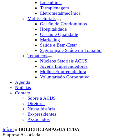
Loteadoras
Terraplenagem
Eletrometalmecânica
Multissetoriais
Gestão de Condomínios
Hospitalidade
Gestão e Qualidade
Marketing
Saúde e Bem-Estar
Segurança e Saúde no Trabalho
Temáticos
Núcleos Setoriais ACIJS
Jovens Empreendedores
Mulher Empreendedora
Voluntariado Corporativo
Agenda
Notícias
Contato
Sobre a ACIJS
Diretoria
Nossa história
Ex-presidentes
Associados
Início
»
BOLICHE JARAGUA LTDA
Empresa Associada