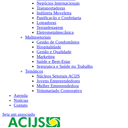
Negócios Internacionais
Transportadoras
Indústria Moveleira
Panificação e Confeitaria
Loteadoras
Terraplenagem
Eletrometalmecânica
Multissetoriais
Gestão de Condomínios
Hospitalidade
Gestão e Qualidade
Marketing
Saúde e Bem-Estar
Segurança e Saúde no Trabalho
Temáticos
Núcleos Setoriais ACIJS
Jovens Empreendedores
Mulher Empreendedora
Voluntariado Corporativo
Agenda
Notícias
Contato
Seja um associado