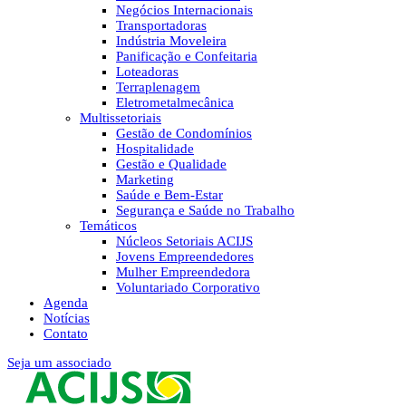
Negócios Internacionais
Transportadoras
Indústria Moveleira
Panificação e Confeitaria
Loteadoras
Terraplenagem
Eletrometalmecânica
Multissetoriais
Gestão de Condomínios
Hospitalidade
Gestão e Qualidade
Marketing
Saúde e Bem-Estar
Segurança e Saúde no Trabalho
Temáticos
Núcleos Setoriais ACIJS
Jovens Empreendedores
Mulher Empreendedora
Voluntariado Corporativo
Agenda
Notícias
Contato
Seja um associado