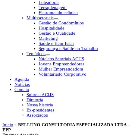
Loteadoras
Terraplenagem
Eletrometalmecânica
Multissetoriais
Gestão de Condomínios
Hospitalidade
Gestão e Qualidade
Marketing
Saúde e Bem-Estar
Segurança e Saúde no Trabalho
Temáticos
Núcleos Setoriais ACIJS
Jovens Empreendedores
Mulher Empreendedora
Voluntariado Corporativo
Agenda
Notícias
Contato
Sobre a ACIJS
Diretoria
Nossa história
Ex-presidentes
Associados
Início
»
BELLUNO CONSULTORIA ESPECIALIZADA LTDA –
EPP