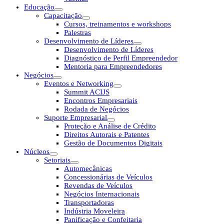
Educação
Capacitação
Cursos, treinamentos e workshops
Palestras
Desenvolvimento de Líderes
Desenvolvimento de Líderes
Diagnóstico de Perfil Empreendedor
Mentoria para Empreendedores
Negócios
Eventos e Networking
Summit ACIJS
Encontros Empresariais
Rodada de Negócios
Suporte Empresarial
Proteção e Análise de Crédito
Direitos Autorais e Patentes
Gestão de Documentos Digitais
Núcleos
Setoriais
Automecânicas
Concessionárias de Veículos
Revendas de Veículos
Negócios Internacionais
Transportadoras
Indústria Moveleira
Panificação e Confeitaria