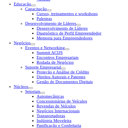
Educação
Capacitação
Cursos, treinamentos e workshops
Palestras
Desenvolvimento de Líderes
Desenvolvimento de Líderes
Diagnóstico de Perfil Empreendedor
Mentoria para Empreendedores
Negócios
Eventos e Networking
Summit ACIJS
Encontros Empresariais
Rodada de Negócios
Suporte Empresarial
Proteção e Análise de Crédito
Direitos Autorais e Patentes
Gestão de Documentos Digitais
Núcleos
Setoriais
Automecânicas
Concessionárias de Veículos
Revendas de Veículos
Negócios Internacionais
Transportadoras
Indústria Moveleira
Panificação e Confeitaria