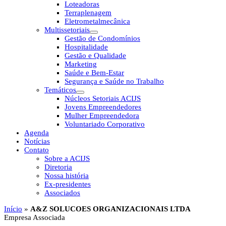
Loteadoras
Terraplenagem
Eletrometalmecânica
Multissetoriais
Gestão de Condomínios
Hospitalidade
Gestão e Qualidade
Marketing
Saúde e Bem-Estar
Segurança e Saúde no Trabalho
Temáticos
Núcleos Setoriais ACIJS
Jovens Empreendedores
Mulher Empreendedora
Voluntariado Corporativo
Agenda
Notícias
Contato
Sobre a ACIJS
Diretoria
Nossa história
Ex-presidentes
Associados
Início
»
A&Z SOLUCOES ORGANIZACIONAIS LTDA
Empresa Associada