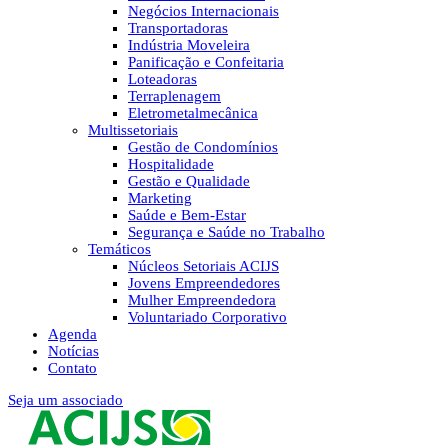
Negócios Internacionais
Transportadoras
Indústria Moveleira
Panificação e Confeitaria
Loteadoras
Terraplenagem
Eletrometalmecânica
Multissetoriais
Gestão de Condomínios
Hospitalidade
Gestão e Qualidade
Marketing
Saúde e Bem-Estar
Segurança e Saúde no Trabalho
Temáticos
Núcleos Setoriais ACIJS
Jovens Empreendedores
Mulher Empreendedora
Voluntariado Corporativo
Agenda
Notícias
Contato
Seja um associado