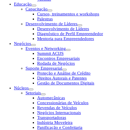
Educação
Capacitação
Cursos, treinamentos e workshops
Palestras
Desenvolvimento de Líderes
Desenvolvimento de Líderes
Diagnóstico de Perfil Empreendedor
Mentoria para Empreendedores
Negócios
Eventos e Networking
Summit ACIJS
Encontros Empresariais
Rodada de Negócios
Suporte Empresarial
Proteção e Análise de Crédito
Direitos Autorais e Patentes
Gestão de Documentos Digitais
Núcleos
Setoriais
Automecânicas
Concessionárias de Veículos
Revendas de Veículos
Negócios Internacionais
Transportadoras
Indústria Moveleira
Panificação e Confeitaria