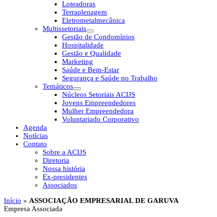
Loteadoras
Terraplenagem
Eletrometalmecânica
Multissetoriais
Gestão de Condomínios
Hospitalidade
Gestão e Qualidade
Marketing
Saúde e Bem-Estar
Segurança e Saúde no Trabalho
Temáticos
Núcleos Setoriais ACIJS
Jovens Empreendedores
Mulher Empreendedora
Voluntariado Corporativo
Agenda
Notícias
Contato
Sobre a ACIJS
Diretoria
Nossa história
Ex-presidentes
Associados
Início
»
ASSOCIAÇÃO EMPRESARIAL DE GARUVA
Empresa Associada