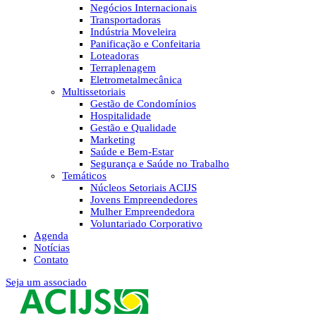
Negócios Internacionais
Transportadoras
Indústria Moveleira
Panificação e Confeitaria
Loteadoras
Terraplenagem
Eletrometalmecânica
Multissetoriais
Gestão de Condomínios
Hospitalidade
Gestão e Qualidade
Marketing
Saúde e Bem-Estar
Segurança e Saúde no Trabalho
Temáticos
Núcleos Setoriais ACIJS
Jovens Empreendedores
Mulher Empreendedora
Voluntariado Corporativo
Agenda
Notícias
Contato
Seja um associado