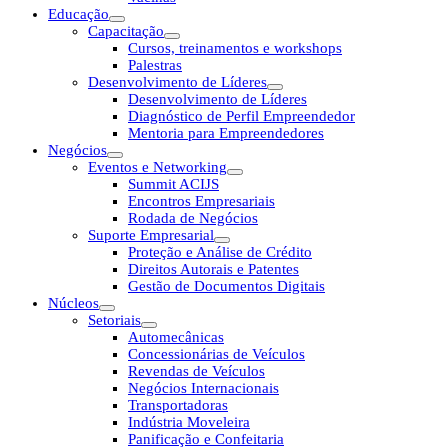
Educação
Capacitação
Cursos, treinamentos e workshops
Palestras
Desenvolvimento de Líderes
Desenvolvimento de Líderes
Diagnóstico de Perfil Empreendedor
Mentoria para Empreendedores
Negócios
Eventos e Networking
Summit ACIJS
Encontros Empresariais
Rodada de Negócios
Suporte Empresarial
Proteção e Análise de Crédito
Direitos Autorais e Patentes
Gestão de Documentos Digitais
Núcleos
Setoriais
Automecânicas
Concessionárias de Veículos
Revendas de Veículos
Negócios Internacionais
Transportadoras
Indústria Moveleira
Panificação e Confeitaria