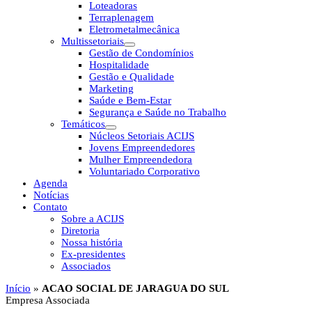
Loteadoras
Terraplenagem
Eletrometalmecânica
Multissetoriais
Gestão de Condomínios
Hospitalidade
Gestão e Qualidade
Marketing
Saúde e Bem-Estar
Segurança e Saúde no Trabalho
Temáticos
Núcleos Setoriais ACIJS
Jovens Empreendedores
Mulher Empreendedora
Voluntariado Corporativo
Agenda
Notícias
Contato
Sobre a ACIJS
Diretoria
Nossa história
Ex-presidentes
Associados
Início
»
ACAO SOCIAL DE JARAGUA DO SUL
Empresa Associada