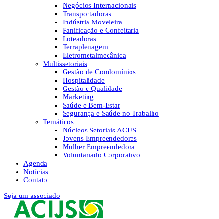
Negócios Internacionais
Transportadoras
Indústria Moveleira
Panificação e Confeitaria
Loteadoras
Terraplenagem
Eletrometalmecânica
Multissetoriais
Gestão de Condomínios
Hospitalidade
Gestão e Qualidade
Marketing
Saúde e Bem-Estar
Segurança e Saúde no Trabalho
Temáticos
Núcleos Setoriais ACIJS
Jovens Empreendedores
Mulher Empreendedora
Voluntariado Corporativo
Agenda
Notícias
Contato
Seja um associado