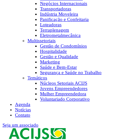
Negócios Internacionais
Transportadoras
Indústria Moveleira
Panificação e Confeitaria
Loteadoras
Terraplenagem
Eletrometalmecânica
Multissetoriais
Gestão de Condomínios
Hospitalidade
Gestão e Qualidade
Marketing
Saúde e Bem-Estar
Segurança e Saúde no Trabalho
Temáticos
Núcleos Setoriais ACIJS
Jovens Empreendedores
Mulher Empreendedora
Voluntariado Corporativo
Agenda
Notícias
Contato
Seja um associado