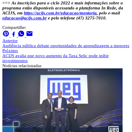
>>>
As inscrições para o ciclo 2022 e mais informações sobre o
programa estão disponíveis acessando a plataforma In Rede, da
ACIJS, em
https://acijs.com.br/educacao/mentoria
, pelo e-mail
educacao@acijs.com.br
e pelo telefone (47) 3275-7010.
Compartilhe:
Anterior
Audiência pública debate oportunidades de aprendizagem a menores
Próximo
ACIJS avalia que novo aumento da Taxa Selic pode inibir
investimentos
Notícias
relacionadas