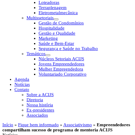
Loteadoras
Terraplenagem
Eletrometalmecânica
Multissetoriais
Gestão de Condomínios
Hospitalidade
Gestão e Qualidade
Marketing
Saúde e Bem-Estar
Segurança e Saúde no Trabalho
Temáticos
Núcleos Setoriais ACIJS
Jovens Empreendedores
Mulher Empreendedora
Voluntariado Corporativo
Agenda
Notícias
Contato
Sobre a ACIJS
Diretoria
Nossa história
Ex-presidentes
Associados
Início
»
Fique bem informado
»
Associativismo
»
Empreendedores
compartilham sucesso de programa de mentoria ACIJS