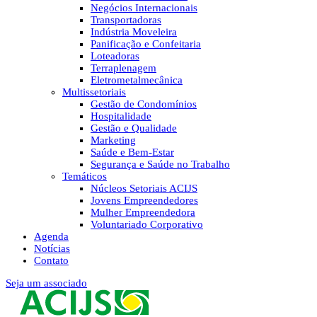
Negócios Internacionais
Transportadoras
Indústria Moveleira
Panificação e Confeitaria
Loteadoras
Terraplenagem
Eletrometalmecânica
Multissetoriais
Gestão de Condomínios
Hospitalidade
Gestão e Qualidade
Marketing
Saúde e Bem-Estar
Segurança e Saúde no Trabalho
Temáticos
Núcleos Setoriais ACIJS
Jovens Empreendedores
Mulher Empreendedora
Voluntariado Corporativo
Agenda
Notícias
Contato
Seja um associado