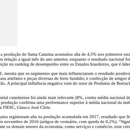
 a produção de Santa Catarina acumulou alta de 4,5% nos primeiros on
m relação a igual mês do ano anterior, enquanto o resultado nacional f
ição no ranking de desempenho entre os Estados brasileiros, que é lide
ostra que os segmentos que mais influenciaram o resultado positivo d
ra artefatos e peças diversas de ferro fundido; e confecção de artigos 
o. A principal influência negativa vem do setor de Produtos de Borracha 
l catarinense foi ainda mais relevante (8%, contra média nacional de 
a produção confirma uma performance superior à média nacional da indúst
da FIESC, Glauco José Côrte.
esquisa registraram alta na produção acumulada em 2017, resultado que 
novembro de 2016 (artigos de vestuário, com queda de 0,2%). “Signif
mente os demais setores da economia, como serviços e comércio, esse c