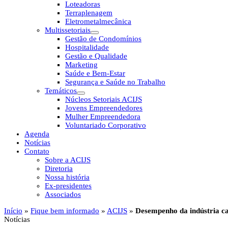
Loteadoras
Terraplenagem
Eletrometalmecânica
Multissetoriais
Gestão de Condomínios
Hospitalidade
Gestão e Qualidade
Marketing
Saúde e Bem-Estar
Segurança e Saúde no Trabalho
Temáticos
Núcleos Setoriais ACIJS
Jovens Empreendedores
Mulher Empreendedora
Voluntariado Corporativo
Agenda
Notícias
Contato
Sobre a ACIJS
Diretoria
Nossa história
Ex-presidentes
Associados
Início
»
Fique bem informado
»
ACIJS
»
Desempenho da indústria ca
Notícias