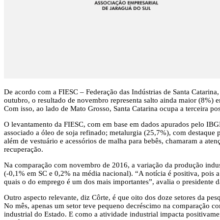
De acordo com a FIESC – Federação das Indústrias de Santa Catarina,
outubro, o resultado de novembro representa salto ainda maior (8%) e
Com isso, ao lado de Mato Grosso, Santa Catarina ocupa a terceira pos
O levantamento da FIESC, com em base em dados apurados pelo IBGE, m
associado a óleo de soja refinado; metalurgia (25,7%), com destaque pa
além de vestuário e acessórios de malha para bebês, chamaram a atençã
recuperação.
Na comparação com novembro de 2016, a variação da produção industria
(-0,1% em SC e 0,2% na média nacional). “A notícia é positiva, pois 
quais o do emprego é um dos mais importantes”, avalia o presidente 
Outro aspecto relevante, diz Côrte, é que oito dos doze setores da p
No mês, apenas um setor teve pequeno decréscimo na comparação com 
industrial do Estado. E como a atividade industrial impacta positiva