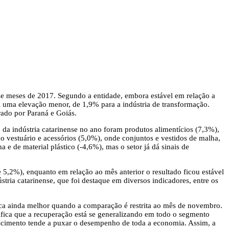
ze meses de 2017. Segundo a entidade, embora estável em relação a
oi uma elevação menor, de 1,9% para a indústria de transformação.
rado por Paraná e Goiás.
a indústria catarinense no ano foram produtos alimentícios (7,3%),
do vestuário e acessórios (5,0%), onde conjuntos e vestidos de malha,
e de material plástico (-4,6%), mas o setor já dá sinais de
5,2%), enquanto em relação ao mês anterior o resultado ficou estável
ria catarinense, que foi destaque em diversos indicadores, entre os
fica ainda melhor quando a comparação é restrita ao mês de novembro.
ica que a recuperação está se generalizando em todo o segmento
rescimento tende a puxar o desempenho de toda a economia. Assim, a