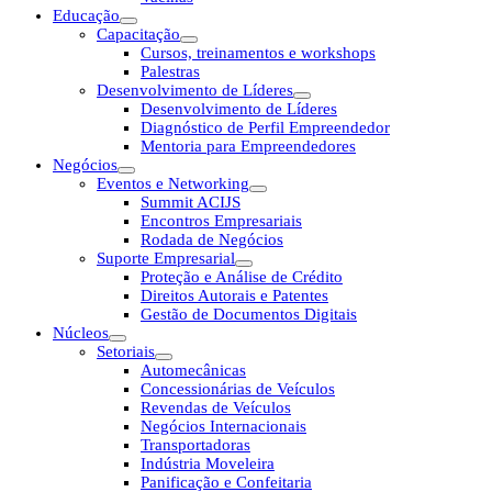
Educação
Capacitação
Cursos, treinamentos e workshops
Palestras
Desenvolvimento de Líderes
Desenvolvimento de Líderes
Diagnóstico de Perfil Empreendedor
Mentoria para Empreendedores
Negócios
Eventos e Networking
Summit ACIJS
Encontros Empresariais
Rodada de Negócios
Suporte Empresarial
Proteção e Análise de Crédito
Direitos Autorais e Patentes
Gestão de Documentos Digitais
Núcleos
Setoriais
Automecânicas
Concessionárias de Veículos
Revendas de Veículos
Negócios Internacionais
Transportadoras
Indústria Moveleira
Panificação e Confeitaria