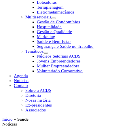
Loteadoras
Terraplenagem
Eletrometalmecânica
Multissetoriais
Gestão de Condomínios
Hospitalidade
Gestão e Qualidade
Marketing
Saúde e Bem-Estar
Segurança e Saúde no Trabalho
Temáticos
Núcleos Setoriais ACIJS
Jovens Empreendedores
Mulher Empreendedora
Voluntariado Corporativo
Agenda
Notícias
Contato
Sobre a ACIJS
Diretoria
Nossa história
Ex-presidentes
Associados
Início
»
Saúde
Notícias