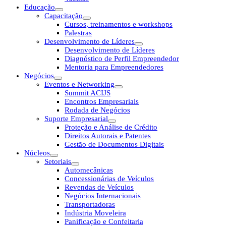
Educação
Capacitação
Cursos, treinamentos e workshops
Palestras
Desenvolvimento de Líderes
Desenvolvimento de Líderes
Diagnóstico de Perfil Empreendedor
Mentoria para Empreendedores
Negócios
Eventos e Networking
Summit ACIJS
Encontros Empresariais
Rodada de Negócios
Suporte Empresarial
Proteção e Análise de Crédito
Direitos Autorais e Patentes
Gestão de Documentos Digitais
Núcleos
Setoriais
Automecânicas
Concessionárias de Veículos
Revendas de Veículos
Negócios Internacionais
Transportadoras
Indústria Moveleira
Panificação e Confeitaria