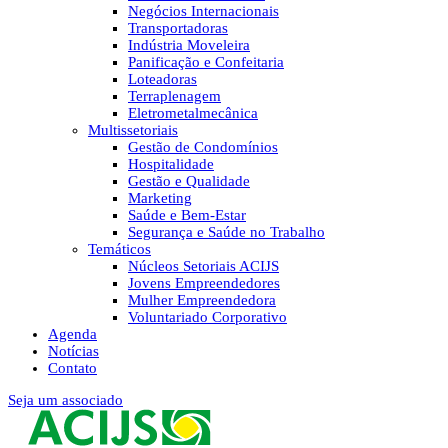
Negócios Internacionais
Transportadoras
Indústria Moveleira
Panificação e Confeitaria
Loteadoras
Terraplenagem
Eletrometalmecânica
Multissetoriais
Gestão de Condomínios
Hospitalidade
Gestão e Qualidade
Marketing
Saúde e Bem-Estar
Segurança e Saúde no Trabalho
Temáticos
Núcleos Setoriais ACIJS
Jovens Empreendedores
Mulher Empreendedora
Voluntariado Corporativo
Agenda
Notícias
Contato
Seja um associado