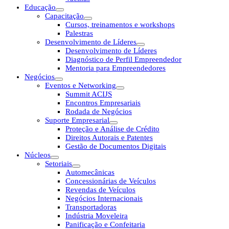
Educação
Capacitação
Cursos, treinamentos e workshops
Palestras
Desenvolvimento de Líderes
Desenvolvimento de Líderes
Diagnóstico de Perfil Empreendedor
Mentoria para Empreendedores
Negócios
Eventos e Networking
Summit ACIJS
Encontros Empresariais
Rodada de Negócios
Suporte Empresarial
Proteção e Análise de Crédito
Direitos Autorais e Patentes
Gestão de Documentos Digitais
Núcleos
Setoriais
Automecânicas
Concessionárias de Veículos
Revendas de Veículos
Negócios Internacionais
Transportadoras
Indústria Moveleira
Panificação e Confeitaria