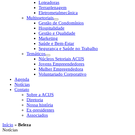
Loteadoras
Terraplenagem
Eletrometalmecânica
Multissetoriais
Gestão de Condomínios
Hospitalidade
Gestão e Qualidade
Marketing
Saúde e Bem-Estar
Segurança e Saúde no Trabalho
Temáticos
Núcleos Setoriais ACIJS
Jovens Empreendedores
Mulher Empreendedora
Voluntariado Corporativo
Agenda
Notícias
Contato
Sobre a ACIJS
Diretoria
Nossa história
Ex-presidentes
Associados
Início
»
Beleza
Notícias