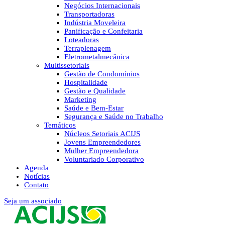
Negócios Internacionais
Transportadoras
Indústria Moveleira
Panificação e Confeitaria
Loteadoras
Terraplenagem
Eletrometalmecânica
Multissetoriais
Gestão de Condomínios
Hospitalidade
Gestão e Qualidade
Marketing
Saúde e Bem-Estar
Segurança e Saúde no Trabalho
Temáticos
Núcleos Setoriais ACIJS
Jovens Empreendedores
Mulher Empreendedora
Voluntariado Corporativo
Agenda
Notícias
Contato
Seja um associado