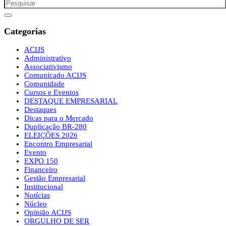
Categorias
ACIJS
Administrativo
Associativismo
Comunicado ACIJS
Comunidade
Cursos e Eventos
DESTAQUE EMPRESARIAL
Destaques
Dicas para o Mercado
Duplicação BR-280
ELEIÇÕES 2026
Encontro Empresarial
Evento
EXPO 150
Financeiro
Gestão Empresarial
Institucional
Notícias
Núcleo
Opinião ACIJS
ORGULHO DE SER