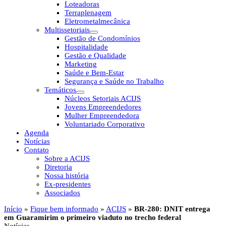
Loteadoras
Terraplenagem
Eletrometalmecânica
Multissetoriais
Gestão de Condomínios
Hospitalidade
Gestão e Qualidade
Marketing
Saúde e Bem-Estar
Segurança e Saúde no Trabalho
Temáticos
Núcleos Setoriais ACIJS
Jovens Empreendedores
Mulher Empreendedora
Voluntariado Corporativo
Agenda
Notícias
Contato
Sobre a ACIJS
Diretoria
Nossa história
Ex-presidentes
Associados
Início
»
Fique bem informado
»
ACIJS
»
BR-280: DNIT entrega
em Guaramirim o primeiro viaduto no trecho federal