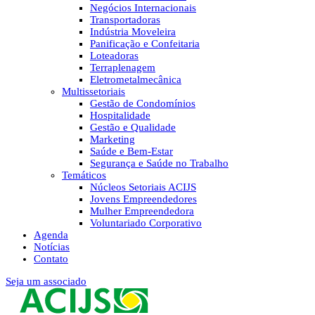
Negócios Internacionais
Transportadoras
Indústria Moveleira
Panificação e Confeitaria
Loteadoras
Terraplenagem
Eletrometalmecânica
Multissetoriais
Gestão de Condomínios
Hospitalidade
Gestão e Qualidade
Marketing
Saúde e Bem-Estar
Segurança e Saúde no Trabalho
Temáticos
Núcleos Setoriais ACIJS
Jovens Empreendedores
Mulher Empreendedora
Voluntariado Corporativo
Agenda
Notícias
Contato
Seja um associado