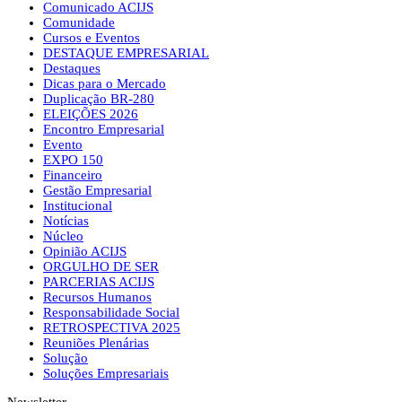
Comunicado ACIJS
Comunidade
Cursos e Eventos
DESTAQUE EMPRESARIAL
Destaques
Dicas para o Mercado
Duplicação BR-280
ELEIÇÕES 2026
Encontro Empresarial
Evento
EXPO 150
Financeiro
Gestão Empresarial
Institucional
Notícias
Núcleo
Opinião ACIJS
ORGULHO DE SER
PARCERIAS ACIJS
Recursos Humanos
Responsabilidade Social
RETROSPECTIVA 2025
Reuniões Plenárias
Solução
Soluções Empresariais
Newsletter