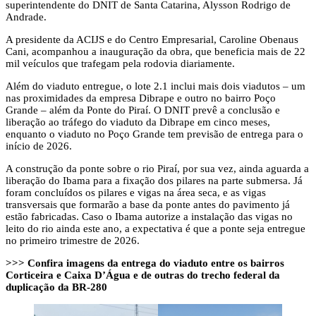
superintendente do DNIT de Santa Catarina, Alysson Rodrigo de
Andrade.
A presidente da ACIJS e do Centro Empresarial, Caroline Obenaus
Cani, acompanhou a inauguração da obra, que beneficia mais de 22
mil veículos que trafegam pela rodovia diariamente.
Além do viaduto entregue, o lote 2.1 inclui mais dois viadutos – um
nas proximidades da empresa Dibrape e outro no bairro Poço
Grande – além da Ponte do Piraí. O DNIT prevê a conclusão e
liberação ao tráfego do viaduto da Dibrape em cinco meses,
enquanto o viaduto no Poço Grande tem previsão de entrega para o
início de 2026.
A construção da ponte sobre o rio Piraí, por sua vez, ainda aguarda a
liberação do Ibama para a fixação dos pilares na parte submersa. Já
foram concluídos os pilares e vigas na área seca, e as vigas
transversais que formarão a base da ponte antes do pavimento já
estão fabricadas. Caso o Ibama autorize a instalação das vigas no
leito do rio ainda este ano, a expectativa é que a ponte seja entregue
no primeiro trimestre de 2026.
>>> Confira imagens da entrega do viaduto entre os bairros
Corticeira e Caixa D’Água e de outras do trecho federal da
duplicação da BR-280