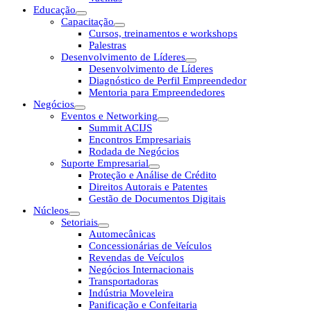
Educação
Capacitação
Cursos, treinamentos e workshops
Palestras
Desenvolvimento de Líderes
Desenvolvimento de Líderes
Diagnóstico de Perfil Empreendedor
Mentoria para Empreendedores
Negócios
Eventos e Networking
Summit ACIJS
Encontros Empresariais
Rodada de Negócios
Suporte Empresarial
Proteção e Análise de Crédito
Direitos Autorais e Patentes
Gestão de Documentos Digitais
Núcleos
Setoriais
Automecânicas
Concessionárias de Veículos
Revendas de Veículos
Negócios Internacionais
Transportadoras
Indústria Moveleira
Panificação e Confeitaria