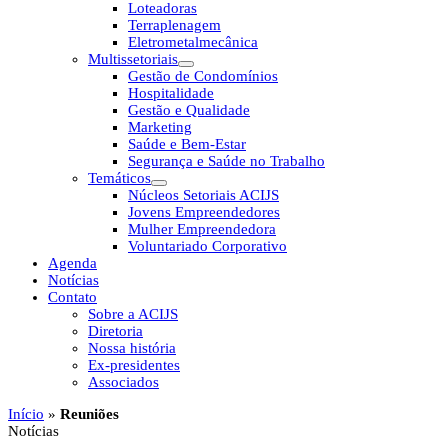
Loteadoras
Terraplenagem
Eletrometalmecânica
Multissetoriais
Gestão de Condomínios
Hospitalidade
Gestão e Qualidade
Marketing
Saúde e Bem-Estar
Segurança e Saúde no Trabalho
Temáticos
Núcleos Setoriais ACIJS
Jovens Empreendedores
Mulher Empreendedora
Voluntariado Corporativo
Agenda
Notícias
Contato
Sobre a ACIJS
Diretoria
Nossa história
Ex-presidentes
Associados
Início
»
Reuniões
Notícias