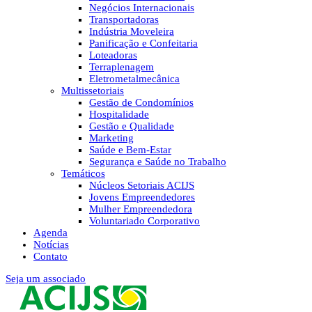
Negócios Internacionais
Transportadoras
Indústria Moveleira
Panificação e Confeitaria
Loteadoras
Terraplenagem
Eletrometalmecânica
Multissetoriais
Gestão de Condomínios
Hospitalidade
Gestão e Qualidade
Marketing
Saúde e Bem-Estar
Segurança e Saúde no Trabalho
Temáticos
Núcleos Setoriais ACIJS
Jovens Empreendedores
Mulher Empreendedora
Voluntariado Corporativo
Agenda
Notícias
Contato
Seja um associado