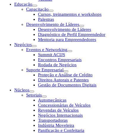
Educação
Capacitação
Cursos, treinamentos e workshops
Palestras
Desenvolvimento de Líderes
Desenvolvimento de Líderes
Diagnóstico de Perfil Empreendedor
Mentoria para Empreendedores
Negócios
Eventos e Networking
Summit ACIJS
Encontros Empresariais
Rodada de Negócios
Suporte Empresarial
Proteção e Análise de Crédito
Direitos Autorais e Patentes
Gestão de Documentos Digitais
Núcleos
Setoriais
Automecânicas
Concessionárias de Veículos
Revendas de Veículos
Negócios Internacionais
Transportadoras
Indústria Moveleira
Panificação e Confeitaria