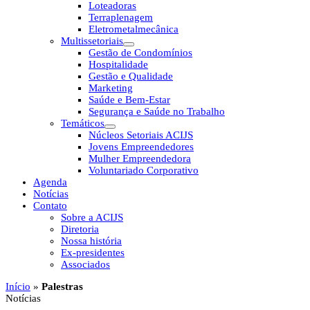
Loteadoras
Terraplenagem
Eletrometalmecânica
Multissetoriais
Gestão de Condomínios
Hospitalidade
Gestão e Qualidade
Marketing
Saúde e Bem-Estar
Segurança e Saúde no Trabalho
Temáticos
Núcleos Setoriais ACIJS
Jovens Empreendedores
Mulher Empreendedora
Voluntariado Corporativo
Agenda
Notícias
Contato
Sobre a ACIJS
Diretoria
Nossa história
Ex-presidentes
Associados
Início
»
Palestras
Notícias