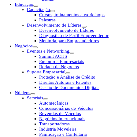
Educação
Capacitação
Cursos, treinamentos e workshops
Palestras
Desenvolvimento de Líderes
Desenvolvimento de Líderes
Diagnóstico de Perfil Empreendedor
Mentoria para Empreendedores
Negócios
Eventos e Networking
Summit ACIJS
Encontros Empresariais
Rodada de Negócios
Suporte Empresarial
Proteção e Análise de Crédito
Direitos Autorais e Patentes
Gestão de Documentos Digitais
Núcleos
Setoriais
Automecânicas
Concessionárias de Veículos
Revendas de Veículos
Negócios Internacionais
Transportadoras
Indústria Moveleira
Panificação e Confeitaria