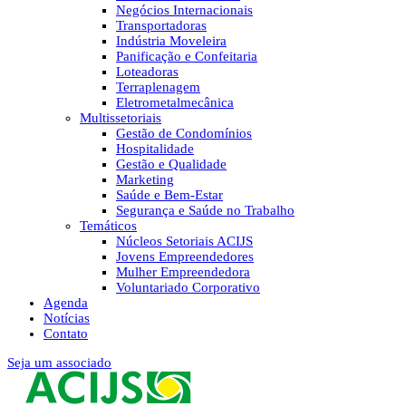
Negócios Internacionais
Transportadoras
Indústria Moveleira
Panificação e Confeitaria
Loteadoras
Terraplenagem
Eletrometalmecânica
Multissetoriais
Gestão de Condomínios
Hospitalidade
Gestão e Qualidade
Marketing
Saúde e Bem-Estar
Segurança e Saúde no Trabalho
Temáticos
Núcleos Setoriais ACIJS
Jovens Empreendedores
Mulher Empreendedora
Voluntariado Corporativo
Agenda
Notícias
Contato
Seja um associado