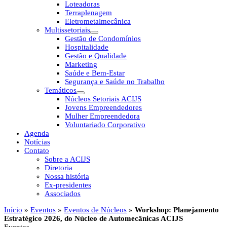
Loteadoras
Terraplenagem
Eletrometalmecânica
Multissetoriais
Gestão de Condomínios
Hospitalidade
Gestão e Qualidade
Marketing
Saúde e Bem-Estar
Segurança e Saúde no Trabalho
Temáticos
Núcleos Setoriais ACIJS
Jovens Empreendedores
Mulher Empreendedora
Voluntariado Corporativo
Agenda
Notícias
Contato
Sobre a ACIJS
Diretoria
Nossa história
Ex-presidentes
Associados
Início
»
Eventos
»
Eventos de Núcleos
»
Workshop: Planejamento
Estratégico 2026, do Núcleo de Automecânicas ACIJS