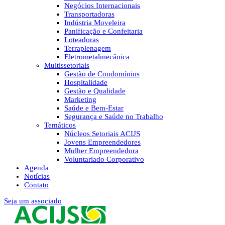
Negócios Internacionais
Transportadoras
Indústria Moveleira
Panificação e Confeitaria
Loteadoras
Terraplenagem
Eletrometalmecânica
Multissetoriais
Gestão de Condomínios
Hospitalidade
Gestão e Qualidade
Marketing
Saúde e Bem-Estar
Segurança e Saúde no Trabalho
Temáticos
Núcleos Setoriais ACIJS
Jovens Empreendedores
Mulher Empreendedora
Voluntariado Corporativo
Agenda
Notícias
Contato
Seja um associado