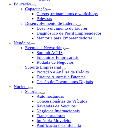
Educação
Capacitação
Cursos, treinamentos e workshops
Palestras
Desenvolvimento de Líderes
Desenvolvimento de Líderes
Diagnóstico de Perfil Empreendedor
Mentoria para Empreendedores
Negócios
Eventos e Networking
Summit ACIJS
Encontros Empresariais
Rodada de Negócios
Suporte Empresarial
Proteção e Análise de Crédito
Direitos Autorais e Patentes
Gestão de Documentos Digitais
Núcleos
Setoriais
Automecânicas
Concessionárias de Veículos
Revendas de Veículos
Negócios Internacionais
Transportadoras
Indústria Moveleira
Panificação e Confeitaria