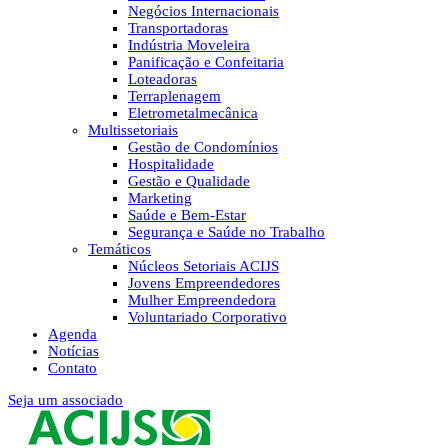
Negócios Internacionais
Transportadoras
Indústria Moveleira
Panificação e Confeitaria
Loteadoras
Terraplenagem
Eletrometalmecânica
Multissetoriais
Gestão de Condomínios
Hospitalidade
Gestão e Qualidade
Marketing
Saúde e Bem-Estar
Segurança e Saúde no Trabalho
Temáticos
Núcleos Setoriais ACIJS
Jovens Empreendedores
Mulher Empreendedora
Voluntariado Corporativo
Agenda
Notícias
Contato
Seja um associado