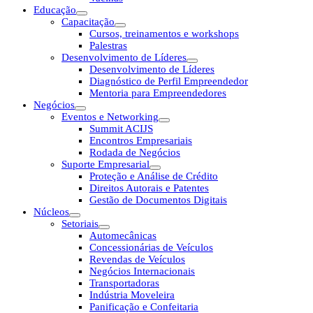
Educação
Capacitação
Cursos, treinamentos e workshops
Palestras
Desenvolvimento de Líderes
Desenvolvimento de Líderes
Diagnóstico de Perfil Empreendedor
Mentoria para Empreendedores
Negócios
Eventos e Networking
Summit ACIJS
Encontros Empresariais
Rodada de Negócios
Suporte Empresarial
Proteção e Análise de Crédito
Direitos Autorais e Patentes
Gestão de Documentos Digitais
Núcleos
Setoriais
Automecânicas
Concessionárias de Veículos
Revendas de Veículos
Negócios Internacionais
Transportadoras
Indústria Moveleira
Panificação e Confeitaria