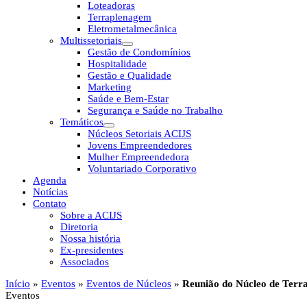
Loteadoras
Terraplenagem
Eletrometalmecânica
Multissetoriais
Gestão de Condomínios
Hospitalidade
Gestão e Qualidade
Marketing
Saúde e Bem-Estar
Segurança e Saúde no Trabalho
Temáticos
Núcleos Setoriais ACIJS
Jovens Empreendedores
Mulher Empreendedora
Voluntariado Corporativo
Agenda
Notícias
Contato
Sobre a ACIJS
Diretoria
Nossa história
Ex-presidentes
Associados
Início
»
Eventos
»
Eventos de Núcleos
»
Reunião do Núcleo de Ter
Eventos