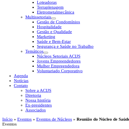
Loteadoras
Terraplenagem
Eletrometalmecânica
Multissetoriais
Gestão de Condomínios
Hospitalidade
Gestão e Qualidade
Marketing
Saúde e Bem-Estar
Segurança e Saúde no Trabalho
Temáticos
Núcleos Setoriais ACIJS
Jovens Empreendedores
Mulher Empreendedora
Voluntariado Corporativo
Agenda
Notícias
Contato
Sobre a ACIJS
Diretoria
Nossa história
Ex-presidentes
Associados
Início
»
Eventos
»
Eventos de Núcleos
»
Reunião do Núcleo de Saúd
Eventos