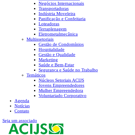
Negócios Internacionais
Transportadoras
Indústria Moveleira
Panificação e Confeitaria
Loteadoras
Terraplenagem
Eletrometalmecânica
Multissetoriais
Gestão de Condomínios
Hospitalidade
Gestão e Qualidade
Marketing
Saúde e Bem-Estar
Segurança e Saúde no Trabalho
Temáticos
Núcleos Setoriais ACIJS
Jovens Empreendedores
Mulher Empreendedora
Voluntariado Corporativo
Agenda
Notícias
Contato
Seja um associado