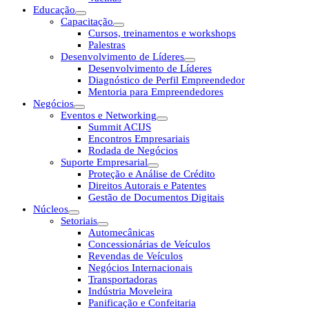
Educação
Capacitação
Cursos, treinamentos e workshops
Palestras
Desenvolvimento de Líderes
Desenvolvimento de Líderes
Diagnóstico de Perfil Empreendedor
Mentoria para Empreendedores
Negócios
Eventos e Networking
Summit ACIJS
Encontros Empresariais
Rodada de Negócios
Suporte Empresarial
Proteção e Análise de Crédito
Direitos Autorais e Patentes
Gestão de Documentos Digitais
Núcleos
Setoriais
Automecânicas
Concessionárias de Veículos
Revendas de Veículos
Negócios Internacionais
Transportadoras
Indústria Moveleira
Panificação e Confeitaria