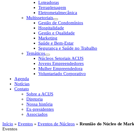
Loteadoras
Terraplenagem
Eletrometalmecânica
Multissetoriais
Gestão de Condomínios
Hospitalidade
Gestão e Qualidade
Marketing
Saúde e Bem-Estar
Segurança e Saúde no Trabalho
Temáticos
Núcleos Setoriais ACIJS
Jovens Empreendedores
Mulher Empreendedora
Voluntariado Corporativo
Agenda
Notícias
Contato
Sobre a ACIJS
Diretoria
Nossa história
Ex-presidentes
Associados
Início
»
Eventos
»
Eventos de Núcleos
»
Reunião do Núcleo de Mark
Eventos