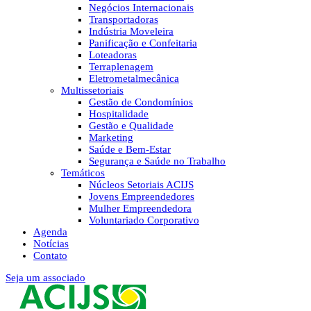
Negócios Internacionais
Transportadoras
Indústria Moveleira
Panificação e Confeitaria
Loteadoras
Terraplenagem
Eletrometalmecânica
Multissetoriais
Gestão de Condomínios
Hospitalidade
Gestão e Qualidade
Marketing
Saúde e Bem-Estar
Segurança e Saúde no Trabalho
Temáticos
Núcleos Setoriais ACIJS
Jovens Empreendedores
Mulher Empreendedora
Voluntariado Corporativo
Agenda
Notícias
Contato
Seja um associado