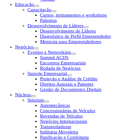
Educação
Capacitação
Cursos, treinamentos e workshops
Palestras
Desenvolvimento de Líderes
Desenvolvimento de Líderes
Diagnóstico de Perfil Empreendedor
Mentoria para Empreendedores
Negócios
Eventos e Networking
Summit ACIJS
Encontros Empresariais
Rodada de Negócios
Suporte Empresarial
Proteção e Análise de Crédito
Direitos Autorais e Patentes
Gestão de Documentos Digitais
Núcleos
Setoriais
Automecânicas
Concessionárias de Veículos
Revendas de Veículos
Negócios Internacionais
Transportadoras
Indústria Moveleira
Panificação e Confeitaria