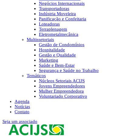
Negócios Internacionais
Transportadoras
Indústria Moveleira
Panificação e Confeitaria
Loteadoras
Terraplenagem
Eletrometalmecânica
Multissetoriais
Gestão de Condomínios
Hospitalidade
Gestão e Qualidade
Marketing
Saúde e Bem-Estar
Segurança e Saúde no Trabalho
Temáticos
Núcleos Setoriais ACIJS
Jovens Empreendedores
Mulher Empreendedora
Voluntariado Corporativo
Agenda
Notícias
Contato
Seja um associado