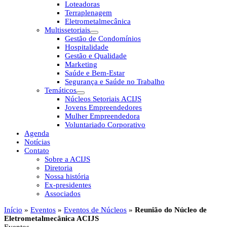
Loteadoras
Terraplenagem
Eletrometalmecânica
Multissetoriais
Gestão de Condomínios
Hospitalidade
Gestão e Qualidade
Marketing
Saúde e Bem-Estar
Segurança e Saúde no Trabalho
Temáticos
Núcleos Setoriais ACIJS
Jovens Empreendedores
Mulher Empreendedora
Voluntariado Corporativo
Agenda
Notícias
Contato
Sobre a ACIJS
Diretoria
Nossa história
Ex-presidentes
Associados
Início
»
Eventos
»
Eventos de Núcleos
»
Reunião do Núcleo de
Eletrometalmecânica ACIJS