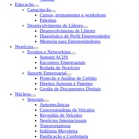
Educação
Capacitação
Cursos, treinamentos e workshops
Palestras
Desenvolvimento de Líderes
Desenvolvimento de Líderes
Diagnóstico de Perfil Empreendedor
Mentoria para Empreendedores
Negócios
Eventos e Networking
Summit ACIJS
Encontros Empresariais
Rodada de Negócios
Suporte Empresarial
Proteção e Análise de Crédito
Direitos Autorais e Patentes
Gestão de Documentos Digitais
Núcleos
Setoriais
Automecânicas
Concessionárias de Veículos
Revendas de Veículos
Negócios Internacionais
Transportadoras
Indústria Moveleira
Panificação e Confeitaria