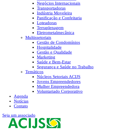
Negócios Internacionais
Transportadoras
Indústria Moveleira
Panificação e Confeitaria
Loteadoras
Terraplenagem
Eletrometalmecânica
Multissetoriais
Gestão de Condomínios
Hospitalidade
Gestão e Qualidade
Marketing
Saúde e Bem-Estar
Segurança e Saúde no Trabalho
Temáticos
Núcleos Setoriais ACIJS
Jovens Empreendedores
Mulher Empreendedora
Voluntariado Corporativo
Agenda
Notícias
Contato
Seja um associado