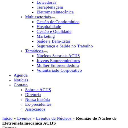
Loteadoras
Terraplenagem
Eletrometalmecânica
Multissetoriais
Gestão de Condomínios
Hospitalidade
Gestão e Qualidade
Marketing
Saúde e Bem-Estar
Segurança e Saúde no Trabalho
Temáticos
Núcleos Setoriais ACIJS
Jovens Empreendedores
Mulher Empreendedora
Voluntariado Corporativo
Agenda
Notícias
Contato
Sobre a ACIJS
Diretoria
Nossa história
Ex-presidentes
Associados
Início
»
Eventos
»
Eventos de Núcleos
»
Reunião do Núcleo de
Eletrometalmecânica ACIJS