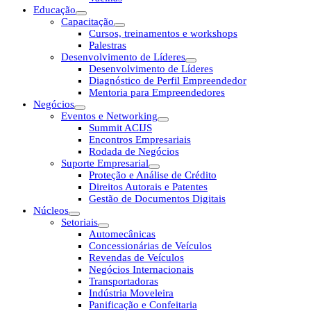
Educação
Capacitação
Cursos, treinamentos e workshops
Palestras
Desenvolvimento de Líderes
Desenvolvimento de Líderes
Diagnóstico de Perfil Empreendedor
Mentoria para Empreendedores
Negócios
Eventos e Networking
Summit ACIJS
Encontros Empresariais
Rodada de Negócios
Suporte Empresarial
Proteção e Análise de Crédito
Direitos Autorais e Patentes
Gestão de Documentos Digitais
Núcleos
Setoriais
Automecânicas
Concessionárias de Veículos
Revendas de Veículos
Negócios Internacionais
Transportadoras
Indústria Moveleira
Panificação e Confeitaria