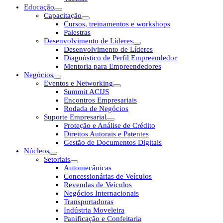
Educação
Capacitação
Cursos, treinamentos e workshops
Palestras
Desenvolvimento de Líderes
Desenvolvimento de Líderes
Diagnóstico de Perfil Empreendedor
Mentoria para Empreendedores
Negócios
Eventos e Networking
Summit ACIJS
Encontros Empresariais
Rodada de Negócios
Suporte Empresarial
Proteção e Análise de Crédito
Direitos Autorais e Patentes
Gestão de Documentos Digitais
Núcleos
Setoriais
Automecânicas
Concessionárias de Veículos
Revendas de Veículos
Negócios Internacionais
Transportadoras
Indústria Moveleira
Panificação e Confeitaria