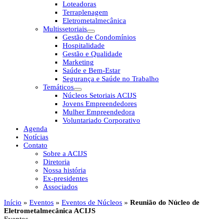
Loteadoras
Terraplenagem
Eletrometalmecânica
Multissetoriais
Gestão de Condomínios
Hospitalidade
Gestão e Qualidade
Marketing
Saúde e Bem-Estar
Segurança e Saúde no Trabalho
Temáticos
Núcleos Setoriais ACIJS
Jovens Empreendedores
Mulher Empreendedora
Voluntariado Corporativo
Agenda
Notícias
Contato
Sobre a ACIJS
Diretoria
Nossa história
Ex-presidentes
Associados
Início
»
Eventos
»
Eventos de Núcleos
»
Reunião do Núcleo de
Eletrometalmecânica ACIJS