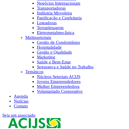
Negócios Internacionais
Transportadoras
Indústria Moveleira
Panificação e Confeitaria
Loteadoras
Terraplenagem
Eletrometalmecânica
Multissetoriais
Gestão de Condomínios
Hospitalidade
Gestão e Qualidade
Marketing
Saúde e Bem-Estar
Segurança e Saúde no Trabalho
Temáticos
Núcleos Setoriais ACIJS
Jovens Empreendedores
Mulher Empreendedora
Voluntariado Corporativo
Agenda
Notícias
Contato
Seja um associado