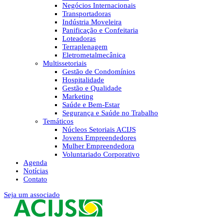
Negócios Internacionais
Transportadoras
Indústria Moveleira
Panificação e Confeitaria
Loteadoras
Terraplenagem
Eletrometalmecânica
Multissetoriais
Gestão de Condomínios
Hospitalidade
Gestão e Qualidade
Marketing
Saúde e Bem-Estar
Segurança e Saúde no Trabalho
Temáticos
Núcleos Setoriais ACIJS
Jovens Empreendedores
Mulher Empreendedora
Voluntariado Corporativo
Agenda
Notícias
Contato
Seja um associado