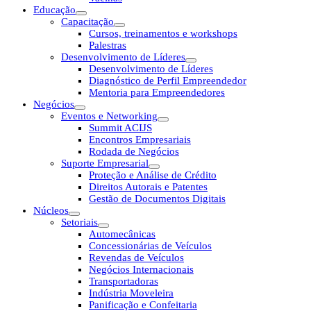
Educação
Capacitação
Cursos, treinamentos e workshops
Palestras
Desenvolvimento de Líderes
Desenvolvimento de Líderes
Diagnóstico de Perfil Empreendedor
Mentoria para Empreendedores
Negócios
Eventos e Networking
Summit ACIJS
Encontros Empresariais
Rodada de Negócios
Suporte Empresarial
Proteção e Análise de Crédito
Direitos Autorais e Patentes
Gestão de Documentos Digitais
Núcleos
Setoriais
Automecânicas
Concessionárias de Veículos
Revendas de Veículos
Negócios Internacionais
Transportadoras
Indústria Moveleira
Panificação e Confeitaria