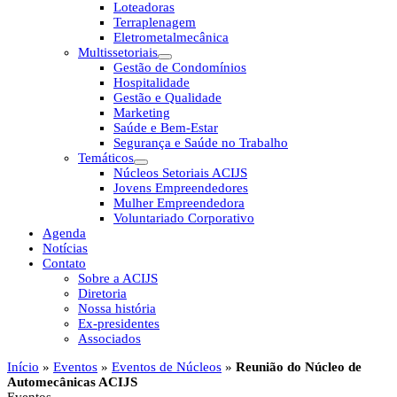
Loteadoras
Terraplenagem
Eletrometalmecânica
Multissetoriais
Gestão de Condomínios
Hospitalidade
Gestão e Qualidade
Marketing
Saúde e Bem-Estar
Segurança e Saúde no Trabalho
Temáticos
Núcleos Setoriais ACIJS
Jovens Empreendedores
Mulher Empreendedora
Voluntariado Corporativo
Agenda
Notícias
Contato
Sobre a ACIJS
Diretoria
Nossa história
Ex-presidentes
Associados
Início
»
Eventos
»
Eventos de Núcleos
»
Reunião do Núcleo de
Automecânicas ACIJS