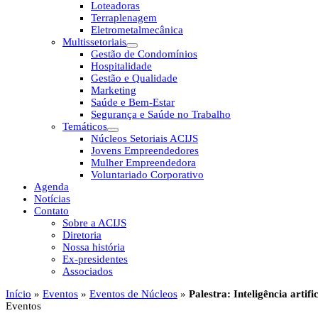
Loteadoras
Terraplenagem
Eletrometalmecânica
Multissetoriais
Gestão de Condomínios
Hospitalidade
Gestão e Qualidade
Marketing
Saúde e Bem-Estar
Segurança e Saúde no Trabalho
Temáticos
Núcleos Setoriais ACIJS
Jovens Empreendedores
Mulher Empreendedora
Voluntariado Corporativo
Agenda
Notícias
Contato
Sobre a ACIJS
Diretoria
Nossa história
Ex-presidentes
Associados
Início
»
Eventos
»
Eventos de Núcleos
»
Palestra: Inteligência arti
Eventos