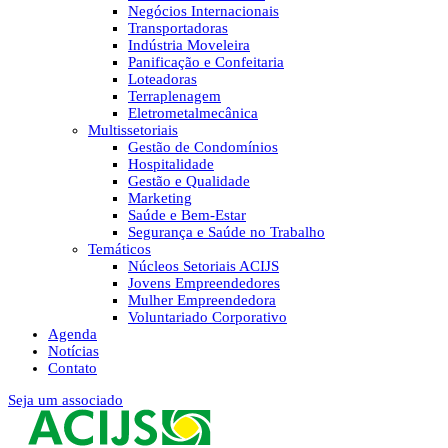
Negócios Internacionais
Transportadoras
Indústria Moveleira
Panificação e Confeitaria
Loteadoras
Terraplenagem
Eletrometalmecânica
Multissetoriais
Gestão de Condomínios
Hospitalidade
Gestão e Qualidade
Marketing
Saúde e Bem-Estar
Segurança e Saúde no Trabalho
Temáticos
Núcleos Setoriais ACIJS
Jovens Empreendedores
Mulher Empreendedora
Voluntariado Corporativo
Agenda
Notícias
Contato
Seja um associado