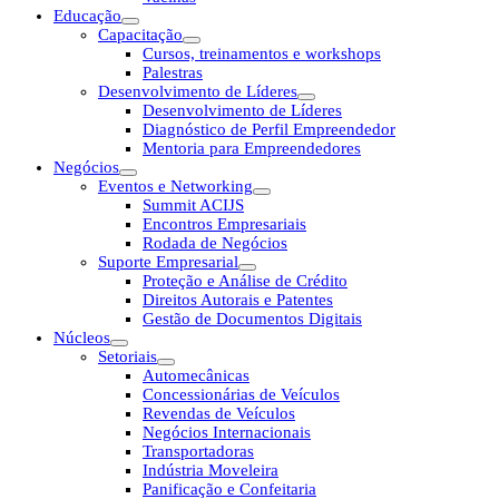
Educação
Capacitação
Cursos, treinamentos e workshops
Palestras
Desenvolvimento de Líderes
Desenvolvimento de Líderes
Diagnóstico de Perfil Empreendedor
Mentoria para Empreendedores
Negócios
Eventos e Networking
Summit ACIJS
Encontros Empresariais
Rodada de Negócios
Suporte Empresarial
Proteção e Análise de Crédito
Direitos Autorais e Patentes
Gestão de Documentos Digitais
Núcleos
Setoriais
Automecânicas
Concessionárias de Veículos
Revendas de Veículos
Negócios Internacionais
Transportadoras
Indústria Moveleira
Panificação e Confeitaria