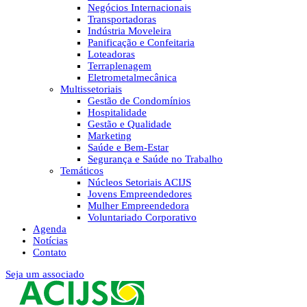
Negócios Internacionais
Transportadoras
Indústria Moveleira
Panificação e Confeitaria
Loteadoras
Terraplenagem
Eletrometalmecânica
Multissetoriais
Gestão de Condomínios
Hospitalidade
Gestão e Qualidade
Marketing
Saúde e Bem-Estar
Segurança e Saúde no Trabalho
Temáticos
Núcleos Setoriais ACIJS
Jovens Empreendedores
Mulher Empreendedora
Voluntariado Corporativo
Agenda
Notícias
Contato
Seja um associado