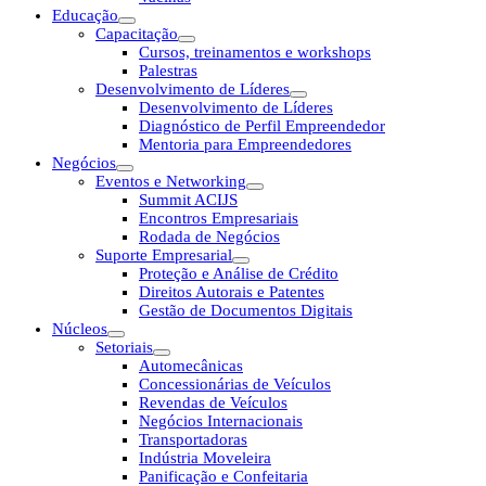
Educação
Capacitação
Cursos, treinamentos e workshops
Palestras
Desenvolvimento de Líderes
Desenvolvimento de Líderes
Diagnóstico de Perfil Empreendedor
Mentoria para Empreendedores
Negócios
Eventos e Networking
Summit ACIJS
Encontros Empresariais
Rodada de Negócios
Suporte Empresarial
Proteção e Análise de Crédito
Direitos Autorais e Patentes
Gestão de Documentos Digitais
Núcleos
Setoriais
Automecânicas
Concessionárias de Veículos
Revendas de Veículos
Negócios Internacionais
Transportadoras
Indústria Moveleira
Panificação e Confeitaria