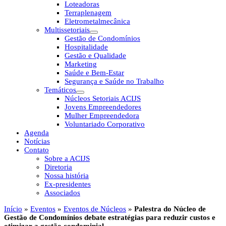
Loteadoras
Terraplenagem
Eletrometalmecânica
Multissetoriais
Gestão de Condomínios
Hospitalidade
Gestão e Qualidade
Marketing
Saúde e Bem-Estar
Segurança e Saúde no Trabalho
Temáticos
Núcleos Setoriais ACIJS
Jovens Empreendedores
Mulher Empreendedora
Voluntariado Corporativo
Agenda
Notícias
Contato
Sobre a ACIJS
Diretoria
Nossa história
Ex-presidentes
Associados
Início
»
Eventos
»
Eventos de Núcleos
»
Palestra do Núcleo de
Gestão de Condomínios debate estratégias para reduzir custos e