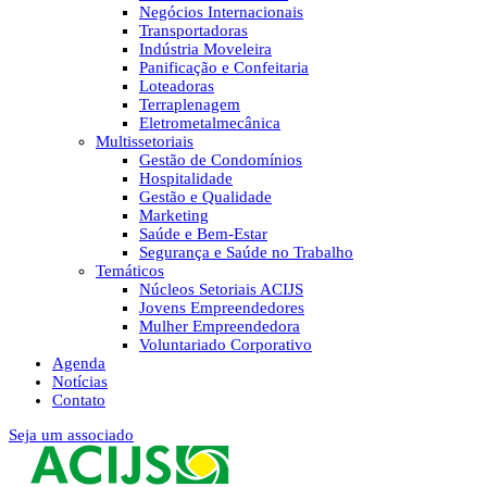
Negócios Internacionais
Transportadoras
Indústria Moveleira
Panificação e Confeitaria
Loteadoras
Terraplenagem
Eletrometalmecânica
Multissetoriais
Gestão de Condomínios
Hospitalidade
Gestão e Qualidade
Marketing
Saúde e Bem-Estar
Segurança e Saúde no Trabalho
Temáticos
Núcleos Setoriais ACIJS
Jovens Empreendedores
Mulher Empreendedora
Voluntariado Corporativo
Agenda
Notícias
Contato
Seja um associado