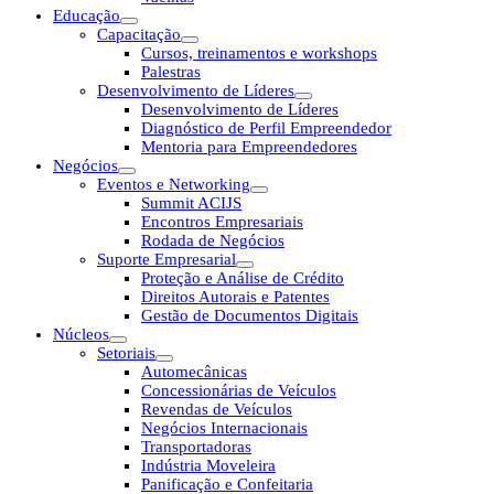
Educação
Capacitação
Cursos, treinamentos e workshops
Palestras
Desenvolvimento de Líderes
Desenvolvimento de Líderes
Diagnóstico de Perfil Empreendedor
Mentoria para Empreendedores
Negócios
Eventos e Networking
Summit ACIJS
Encontros Empresariais
Rodada de Negócios
Suporte Empresarial
Proteção e Análise de Crédito
Direitos Autorais e Patentes
Gestão de Documentos Digitais
Núcleos
Setoriais
Automecânicas
Concessionárias de Veículos
Revendas de Veículos
Negócios Internacionais
Transportadoras
Indústria Moveleira
Panificação e Confeitaria