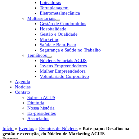
Loteadoras
Terraplenagem
Eletrometalmecânica
Multissetoriais
Gestão de Condomínios
Hospitalidade
Gestão e Qualidade
Marketing
Saúde e Bem-Estar
Segurança e Saúde no Trabalho
Temáticos
Núcleos Setoriais ACIJS
Jovens Empreendedores
Mulher Empreendedora
Voluntariado Corporativo
Agenda
Notícias
Contato
Sobre a ACIJS
Diretoria
Nossa história
Ex-presidentes
Associados
Início
»
Eventos
»
Eventos de Núcleos
»
Bate-papo: Desafios na
gestão e execução, do Núcleo de Marketing ACIJS