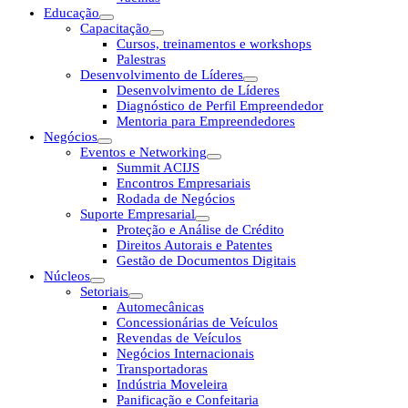
Educação
Capacitação
Cursos, treinamentos e workshops
Palestras
Desenvolvimento de Líderes
Desenvolvimento de Líderes
Diagnóstico de Perfil Empreendedor
Mentoria para Empreendedores
Negócios
Eventos e Networking
Summit ACIJS
Encontros Empresariais
Rodada de Negócios
Suporte Empresarial
Proteção e Análise de Crédito
Direitos Autorais e Patentes
Gestão de Documentos Digitais
Núcleos
Setoriais
Automecânicas
Concessionárias de Veículos
Revendas de Veículos
Negócios Internacionais
Transportadoras
Indústria Moveleira
Panificação e Confeitaria