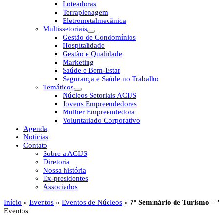
Loteadoras
Terraplenagem
Eletrometalmecânica
Multissetoriais
Gestão de Condomínios
Hospitalidade
Gestão e Qualidade
Marketing
Saúde e Bem-Estar
Segurança e Saúde no Trabalho
Temáticos
Núcleos Setoriais ACIJS
Jovens Empreendedores
Mulher Empreendedora
Voluntariado Corporativo
Agenda
Notícias
Contato
Sobre a ACIJS
Diretoria
Nossa história
Ex-presidentes
Associados
Início
»
Eventos
»
Eventos de Núcleos
»
7º Seminário de Turismo – 
Eventos