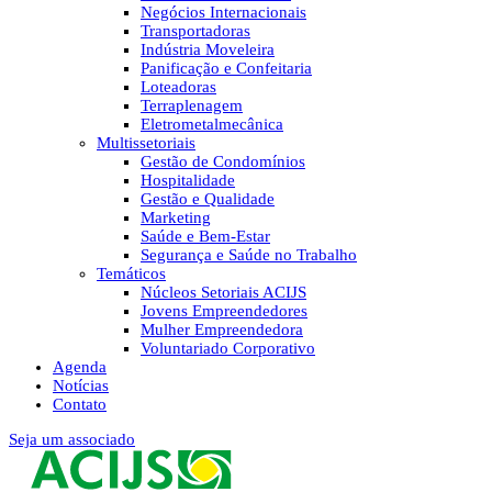
Negócios Internacionais
Transportadoras
Indústria Moveleira
Panificação e Confeitaria
Loteadoras
Terraplenagem
Eletrometalmecânica
Multissetoriais
Gestão de Condomínios
Hospitalidade
Gestão e Qualidade
Marketing
Saúde e Bem-Estar
Segurança e Saúde no Trabalho
Temáticos
Núcleos Setoriais ACIJS
Jovens Empreendedores
Mulher Empreendedora
Voluntariado Corporativo
Agenda
Notícias
Contato
Seja um associado