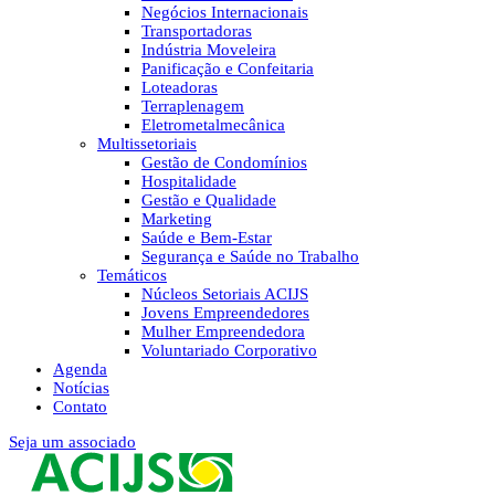
Negócios Internacionais
Transportadoras
Indústria Moveleira
Panificação e Confeitaria
Loteadoras
Terraplenagem
Eletrometalmecânica
Multissetoriais
Gestão de Condomínios
Hospitalidade
Gestão e Qualidade
Marketing
Saúde e Bem-Estar
Segurança e Saúde no Trabalho
Temáticos
Núcleos Setoriais ACIJS
Jovens Empreendedores
Mulher Empreendedora
Voluntariado Corporativo
Agenda
Notícias
Contato
Seja um associado