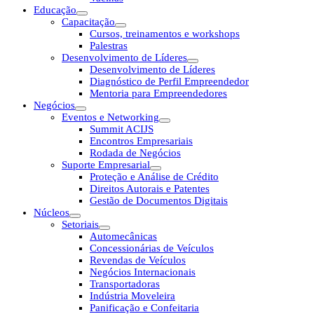
Educação
Capacitação
Cursos, treinamentos e workshops
Palestras
Desenvolvimento de Líderes
Desenvolvimento de Líderes
Diagnóstico de Perfil Empreendedor
Mentoria para Empreendedores
Negócios
Eventos e Networking
Summit ACIJS
Encontros Empresariais
Rodada de Negócios
Suporte Empresarial
Proteção e Análise de Crédito
Direitos Autorais e Patentes
Gestão de Documentos Digitais
Núcleos
Setoriais
Automecânicas
Concessionárias de Veículos
Revendas de Veículos
Negócios Internacionais
Transportadoras
Indústria Moveleira
Panificação e Confeitaria