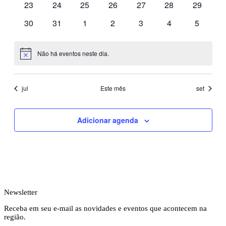
0
0
0
0
0
0
0
23
24
25
26
27
28
29
eventos
eventos
eventos
eventos
eventos
eventos
eventos
0
0
0
0
0
0
0
30
31
1
2
3
4
5
eventos
eventos
eventos
eventos
eventos
eventos
eventos
Não há eventos neste dia.
Notice
jul
Este mês
set
Adicionar agenda
Newsletter
Receba em seu e-mail as novidades e eventos que acontecem na
região.