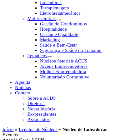
Loteadoras
Terraplenagem
Eletrometalmecânica
Multissetoriais
Gestão de Condomínios
Hospitalidade
Gestão e Qualidade
Marketing
Saúde e Bem-Estar
Segurança e Saúde no Trabalho
Temáticos
Núcleos Setoriais ACIJS
Jovens Empreendedores
Mulher Empreendedora
Voluntariado Corporativo
Agenda
Notícias
Contato
Sobre a ACIJS
Diretoria
Nossa história
Ex-presidentes
Associados
Início
»
Eventos de Núcleos
»
Núcleo de Loteadoras
Eventos