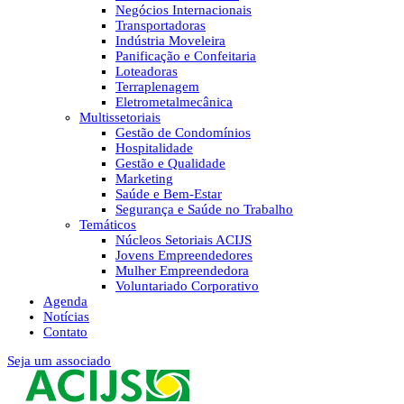
Negócios Internacionais
Transportadoras
Indústria Moveleira
Panificação e Confeitaria
Loteadoras
Terraplenagem
Eletrometalmecânica
Multissetoriais
Gestão de Condomínios
Hospitalidade
Gestão e Qualidade
Marketing
Saúde e Bem-Estar
Segurança e Saúde no Trabalho
Temáticos
Núcleos Setoriais ACIJS
Jovens Empreendedores
Mulher Empreendedora
Voluntariado Corporativo
Agenda
Notícias
Contato
Seja um associado