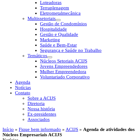
Loteadoras
Terraplenagem
Eletrometalmecânica
Multissetoriais
Gestão de Condomínios
Hospitalidade
Gestão e Qualidade
Marketing
Saúde e Bem-Estar
Segurança e Saúde no Trabalho
Temáticos
Núcleos Setoriais ACIJS
Jovens Empreendedores
Mulher Empreendedora
Voluntariado Corporativo
Agenda
Notícias
Contato
Sobre a ACIJS
Diretoria
Nossa história
Ex-presidentes
Associados
Início
»
Fique bem informado
»
ACIJS
»
Agenda de atividades dos
Núcleos Empresariais ACIJS