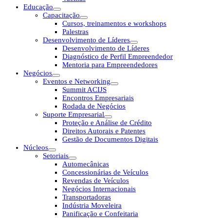
Educação
Capacitação
Cursos, treinamentos e workshops
Palestras
Desenvolvimento de Líderes
Desenvolvimento de Líderes
Diagnóstico de Perfil Empreendedor
Mentoria para Empreendedores
Negócios
Eventos e Networking
Summit ACIJS
Encontros Empresariais
Rodada de Negócios
Suporte Empresarial
Proteção e Análise de Crédito
Direitos Autorais e Patentes
Gestão de Documentos Digitais
Núcleos
Setoriais
Automecânicas
Concessionárias de Veículos
Revendas de Veículos
Negócios Internacionais
Transportadoras
Indústria Moveleira
Panificação e Confeitaria