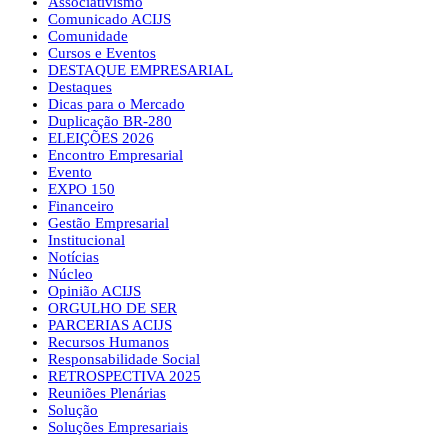
Associativismo
Comunicado ACIJS
Comunidade
Cursos e Eventos
DESTAQUE EMPRESARIAL
Destaques
Dicas para o Mercado
Duplicação BR-280
ELEIÇÕES 2026
Encontro Empresarial
Evento
EXPO 150
Financeiro
Gestão Empresarial
Institucional
Notícias
Núcleo
Opinião ACIJS
ORGULHO DE SER
PARCERIAS ACIJS
Recursos Humanos
Responsabilidade Social
RETROSPECTIVA 2025
Reuniões Plenárias
Solução
Soluções Empresariais