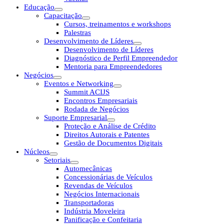
Educação
Capacitação
Cursos, treinamentos e workshops
Palestras
Desenvolvimento de Líderes
Desenvolvimento de Líderes
Diagnóstico de Perfil Empreendedor
Mentoria para Empreendedores
Negócios
Eventos e Networking
Summit ACIJS
Encontros Empresariais
Rodada de Negócios
Suporte Empresarial
Proteção e Análise de Crédito
Direitos Autorais e Patentes
Gestão de Documentos Digitais
Núcleos
Setoriais
Automecânicas
Concessionárias de Veículos
Revendas de Veículos
Negócios Internacionais
Transportadoras
Indústria Moveleira
Panificação e Confeitaria