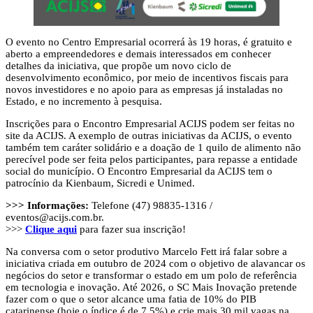
O evento no Centro Empresarial ocorrerá às 19 horas, é gratuito e
aberto a empreendedores e demais interessados em conhecer
detalhes da iniciativa, que propõe um novo ciclo de
desenvolvimento econômico, por meio de incentivos fiscais para
novos investidores e no apoio para as empresas já instaladas no
Estado, e no incremento à pesquisa.
Inscrições para o Encontro Empresarial ACIJS podem ser feitas no
site da ACIJS. A exemplo de outras iniciativas da ACIJS, o evento
também tem caráter solidário e a doação de 1 quilo de alimento não
perecível pode ser feita pelos participantes, para repasse a entidade
social do município. O Encontro Empresarial da ACIJS tem o
patrocínio da Kienbaum, Sicredi e Unimed.
>>> Informações:
Telefone (47) 98835-1316 /
eventos@acijs.com.br
.
>>>
Clique aqui
para fazer sua inscrição!
Na conversa com o setor produtivo Marcelo Fett irá falar sobre a
iniciativa criada em outubro de 2024 com o objetivo de alavancar os
negócios do setor e transformar o estado em um polo de referência
em tecnologia e inovação. Até 2026, o SC Mais Inovação pretende
fazer com o que o setor alcance uma fatia de 10% do PIB
catarinense (hoje o índice é de 7,5%) e crie mais 30 mil vagas na