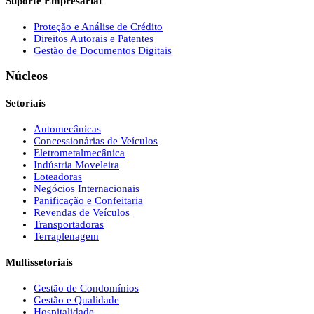
Suporte Empresarial
Proteção e Análise de Crédito
Direitos Autorais e Patentes
Gestão de Documentos Digitais
Núcleos
Setoriais
Automecânicas
Concessionárias de Veículos
Eletrometalmecânica
Indústria Moveleira
Loteadoras
Negócios Internacionais
Panificação e Confeitaria
Revendas de Veículos
Transportadoras
Terraplenagem
Multissetoriais
Gestão de Condomínios
Gestão e Qualidade
Hospitalidade