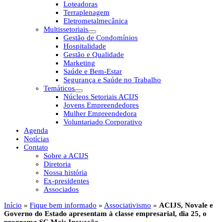
Loteadoras
Terraplenagem
Eletrometalmecânica
Multissetoriais
Gestão de Condomínios
Hospitalidade
Gestão e Qualidade
Marketing
Saúde e Bem-Estar
Segurança e Saúde no Trabalho
Temáticos
Núcleos Setoriais ACIJS
Jovens Empreendedores
Mulher Empreendedora
Voluntariado Corporativo
Agenda
Notícias
Contato
Sobre a ACIJS
Diretoria
Nossa história
Ex-presidentes
Associados
Início
»
Fique bem informado
»
Associativismo
»
ACIJS, Novale e
Governo do Estado apresentam à classe empresarial, dia 25, o