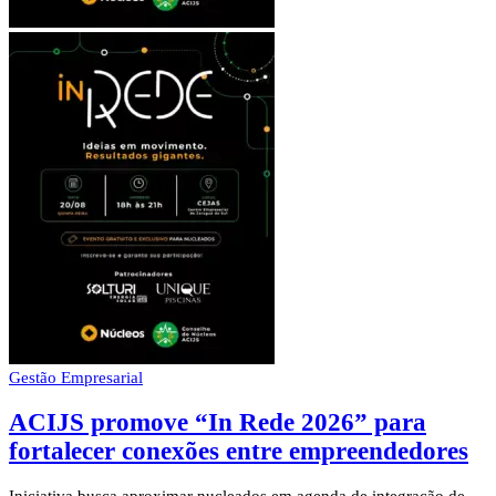
Gestão Empresarial
ACIJS promove “In Rede 2026” para
fortalecer conexões entre empreendedores
Iniciativa busca aproximar nucleados em agenda de integração de