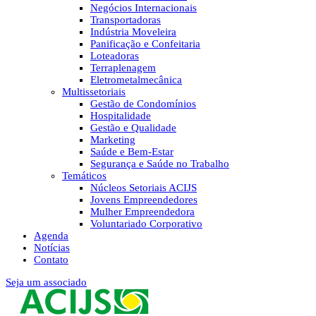
Negócios Internacionais
Transportadoras
Indústria Moveleira
Panificação e Confeitaria
Loteadoras
Terraplenagem
Eletrometalmecânica
Multissetoriais
Gestão de Condomínios
Hospitalidade
Gestão e Qualidade
Marketing
Saúde e Bem-Estar
Segurança e Saúde no Trabalho
Temáticos
Núcleos Setoriais ACIJS
Jovens Empreendedores
Mulher Empreendedora
Voluntariado Corporativo
Agenda
Notícias
Contato
Seja um associado