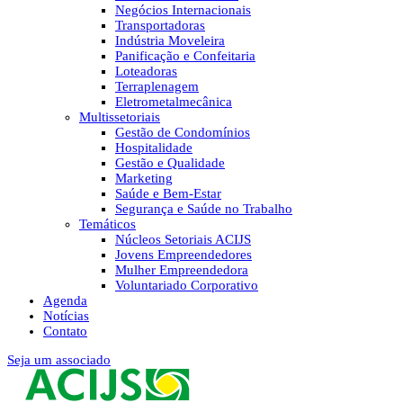
Negócios Internacionais
Transportadoras
Indústria Moveleira
Panificação e Confeitaria
Loteadoras
Terraplenagem
Eletrometalmecânica
Multissetoriais
Gestão de Condomínios
Hospitalidade
Gestão e Qualidade
Marketing
Saúde e Bem-Estar
Segurança e Saúde no Trabalho
Temáticos
Núcleos Setoriais ACIJS
Jovens Empreendedores
Mulher Empreendedora
Voluntariado Corporativo
Agenda
Notícias
Contato
Seja um associado