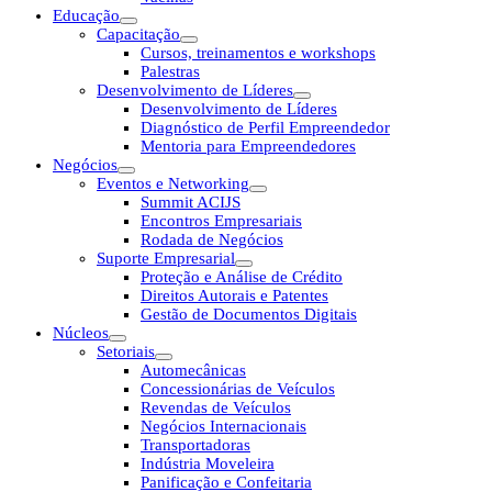
Educação
Capacitação
Cursos, treinamentos e workshops
Palestras
Desenvolvimento de Líderes
Desenvolvimento de Líderes
Diagnóstico de Perfil Empreendedor
Mentoria para Empreendedores
Negócios
Eventos e Networking
Summit ACIJS
Encontros Empresariais
Rodada de Negócios
Suporte Empresarial
Proteção e Análise de Crédito
Direitos Autorais e Patentes
Gestão de Documentos Digitais
Núcleos
Setoriais
Automecânicas
Concessionárias de Veículos
Revendas de Veículos
Negócios Internacionais
Transportadoras
Indústria Moveleira
Panificação e Confeitaria