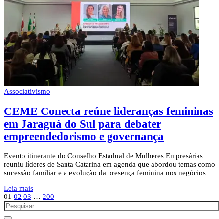
Associativismo
CEME Conecta reúne lideranças femininas
em Jaraguá do Sul para debater
empreendedorismo e governança
Evento itinerante do Conselho Estadual de Mulheres Empresárias
reuniu líderes de Santa Catarina em agenda que abordou temas como
sucessão familiar e a evolução da presença feminina nos negócios
Leia mais
01
02
03
…
200