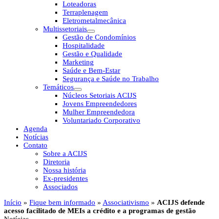
Loteadoras
Terraplenagem
Eletrometalmecânica
Multissetoriais
Gestão de Condomínios
Hospitalidade
Gestão e Qualidade
Marketing
Saúde e Bem-Estar
Segurança e Saúde no Trabalho
Temáticos
Núcleos Setoriais ACIJS
Jovens Empreendedores
Mulher Empreendedora
Voluntariado Corporativo
Agenda
Notícias
Contato
Sobre a ACIJS
Diretoria
Nossa história
Ex-presidentes
Associados
Início
»
Fique bem informado
»
Associativismo
»
ACIJS defende
acesso facilitado de MEIs a crédito e a programas de gestão