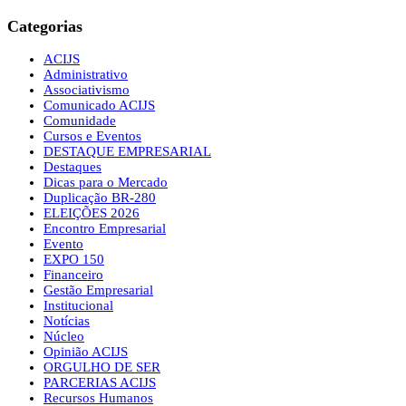
Categorias
ACIJS
Administrativo
Associativismo
Comunicado ACIJS
Comunidade
Cursos e Eventos
DESTAQUE EMPRESARIAL
Destaques
Dicas para o Mercado
Duplicação BR-280
ELEIÇÕES 2026
Encontro Empresarial
Evento
EXPO 150
Financeiro
Gestão Empresarial
Institucional
Notícias
Núcleo
Opinião ACIJS
ORGULHO DE SER
PARCERIAS ACIJS
Recursos Humanos