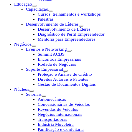
Educação
Capacitação
Cursos, treinamentos e workshops
Palestras
Desenvolvimento de Líderes
Desenvolvimento de Líderes
Diagnóstico de Perfil Empreendedor
Mentoria para Empreendedores
Negócios
Eventos e Networking
Summit ACIJS
Encontros Empresariais
Rodada de Negócios
Suporte Empresarial
Proteção e Análise de Crédito
Direitos Autorais e Patentes
Gestão de Documentos Digitais
Núcleos
Setoriais
Automecânicas
Concessionárias de Veículos
Revendas de Veículos
Negócios Internacionais
Transportadoras
Indústria Moveleira
Panificação e Confeitaria