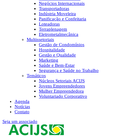
Negócios Internacionais
Transportadoras
Indústria Moveleira
Panificação e Confeitaria
Loteadoras
Terraplenagem
Eletrometalmecânica
Multissetoriais
Gestão de Condomínios
Hospitalidade
Gestão e Qualidade
Marketing
Saúde e Bem-Estar
Segurança e Saúde no Trabalho
Temáticos
Núcleos Setoriais ACIJS
Jovens Empreendedores
Mulher Empreendedora
Voluntariado Corporativo
Agenda
Notícias
Contato
Seja um associado