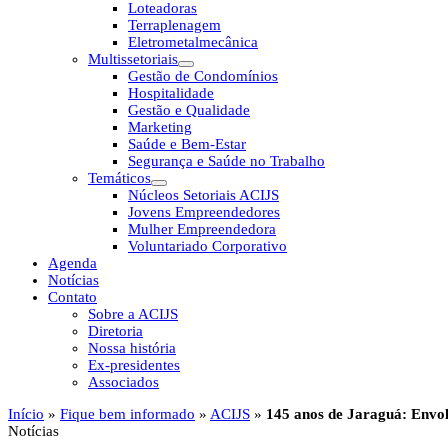
Loteadoras
Terraplenagem
Eletrometalmecânica
Multissetoriais
Gestão de Condomínios
Hospitalidade
Gestão e Qualidade
Marketing
Saúde e Bem-Estar
Segurança e Saúde no Trabalho
Temáticos
Núcleos Setoriais ACIJS
Jovens Empreendedores
Mulher Empreendedora
Voluntariado Corporativo
Agenda
Notícias
Contato
Sobre a ACIJS
Diretoria
Nossa história
Ex-presidentes
Associados
Início
»
Fique bem informado
»
ACIJS
»
145 anos de Jaraguá: Envol
Notícias