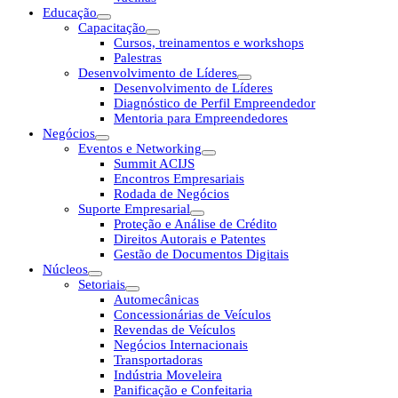
Educação
Capacitação
Cursos, treinamentos e workshops
Palestras
Desenvolvimento de Líderes
Desenvolvimento de Líderes
Diagnóstico de Perfil Empreendedor
Mentoria para Empreendedores
Negócios
Eventos e Networking
Summit ACIJS
Encontros Empresariais
Rodada de Negócios
Suporte Empresarial
Proteção e Análise de Crédito
Direitos Autorais e Patentes
Gestão de Documentos Digitais
Núcleos
Setoriais
Automecânicas
Concessionárias de Veículos
Revendas de Veículos
Negócios Internacionais
Transportadoras
Indústria Moveleira
Panificação e Confeitaria