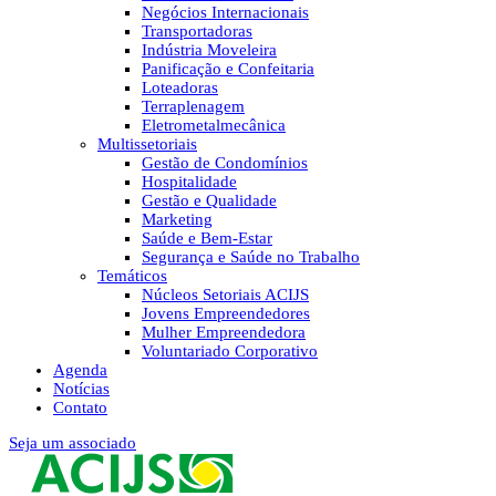
Negócios Internacionais
Transportadoras
Indústria Moveleira
Panificação e Confeitaria
Loteadoras
Terraplenagem
Eletrometalmecânica
Multissetoriais
Gestão de Condomínios
Hospitalidade
Gestão e Qualidade
Marketing
Saúde e Bem-Estar
Segurança e Saúde no Trabalho
Temáticos
Núcleos Setoriais ACIJS
Jovens Empreendedores
Mulher Empreendedora
Voluntariado Corporativo
Agenda
Notícias
Contato
Seja um associado