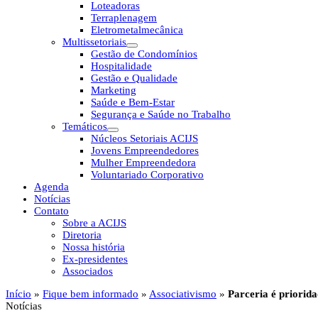
Loteadoras
Terraplenagem
Eletrometalmecânica
Multissetoriais
Gestão de Condomínios
Hospitalidade
Gestão e Qualidade
Marketing
Saúde e Bem-Estar
Segurança e Saúde no Trabalho
Temáticos
Núcleos Setoriais ACIJS
Jovens Empreendedores
Mulher Empreendedora
Voluntariado Corporativo
Agenda
Notícias
Contato
Sobre a ACIJS
Diretoria
Nossa história
Ex-presidentes
Associados
Início
»
Fique bem informado
»
Associativismo
»
Parceria é priorida
Notícias