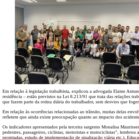
Em relação à legislação trabalhista, explicou a advogada Elaine Antune
residência – estão previstos na Lei 8.213/91 que trata das relações tra
que fazem parte da rotina diária do trabalhador, sem desvios que fogem
Em relação às ocorrências relacionadas ao trânsito, muitas delas env
refletem que ainda existe preocupação quanto ao impacto dos acidente
Os indicadores apresentados pela terceira sargento Monalisa Maurisse
pedestres, passageiros, ciclistas, motoristas e motociclistas”, lembrou
projetadas, estudo de implementação de sinalização viária etc.), Edu