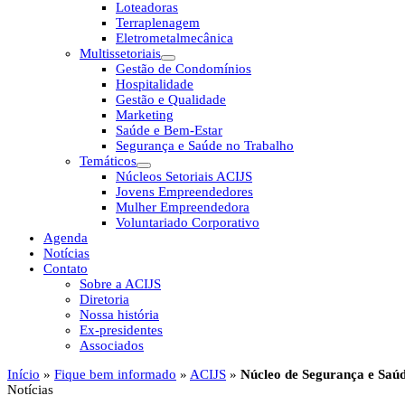
Loteadoras
Terraplenagem
Eletrometalmecânica
Multissetoriais
Gestão de Condomínios
Hospitalidade
Gestão e Qualidade
Marketing
Saúde e Bem-Estar
Segurança e Saúde no Trabalho
Temáticos
Núcleos Setoriais ACIJS
Jovens Empreendedores
Mulher Empreendedora
Voluntariado Corporativo
Agenda
Notícias
Contato
Sobre a ACIJS
Diretoria
Nossa história
Ex-presidentes
Associados
Início
»
Fique bem informado
»
ACIJS
»
Núcleo de Segurança e Saúd
Notícias