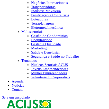
Negócios Internacionais
Transportadoras
Indústria Moveleira
Panificação e Confeitaria
Loteadoras
Terraplenagem
Eletrometalmecânica
Multissetoriais
Gestão de Condomínios
Hospitalidade
Gestão e Qualidade
Marketing
Saúde e Bem-Estar
Segurança e Saúde no Trabalho
Temáticos
Núcleos Setoriais ACIJS
Jovens Empreendedores
Mulher Empreendedora
Voluntariado Corporativo
Agenda
Notícias
Contato
Seja um associado