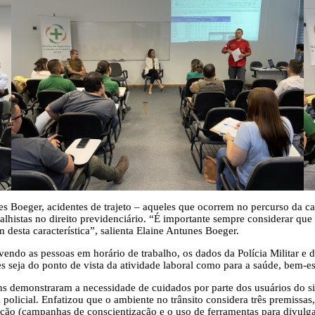
s Boeger, acidentes de trajeto – aqueles que ocorrem no percurso da cas
balhistas no direito previdenciário. “É importante sempre considerar que
 desta característica”, salienta Elaine Antunes Boeger.
olvendo as pessoas em horário de trabalho, os dados da Polícia Militar
s seja do ponto de vista da atividade laboral como para a saúde, bem-e
ns demonstraram a necessidade de cuidados por parte dos usuários do s
 a policial. Enfatizou que o ambiente no trânsito considera três premiss
cação (campanhas de conscientização e o uso de ferramentas para divulga