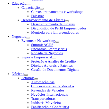
Educação
Capacitação
Cursos, treinamentos e workshops
Palestras
Desenvolvimento de Líderes
Desenvolvimento de Líderes
Diagnóstico de Perfil Empreendedor
Mentoria para Empreendedores
Negócios
Eventos e Networking
Summit ACIJS
Encontros Empresariais
Rodada de Negócios
Suporte Empresarial
Proteção e Análise de Crédito
Direitos Autorais e Patentes
Gestão de Documentos Digitais
Núcleos
Setoriais
Automecânicas
Concessionárias de Veículos
Revendas de Veículos
Negócios Internacionais
Transportadoras
Indústria Moveleira
Panificação e Confeitaria