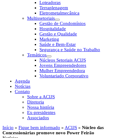
Loteadoras
Terraplenagem
Eletrometalmecânica
Multissetoriais
Gestão de Condomínios
Hospitalidade
Gestão e Qualidade
Marketing
Saúde e Bem-Estar
Segurança e Saúde no Trabalho
Temáticos
Núcleos Setoriais ACIJS
Jovens Empreendedores
Mulher Empreendedora
Voluntariado Corporativo
Agenda
Notícias
Contato
Sobre a ACIJS
Diretoria
Nossa história
Ex-presidentes
Associados
Início
»
Fique bem informado
»
ACIJS
»
Núcleo das
Concessionárias promove novo Power Feirão