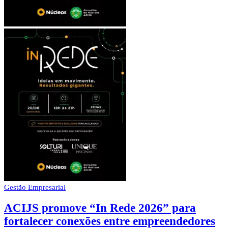
Gestão Empresarial
ACIJS promove “In Rede 2026” para
fortalecer conexões entre empreendedores