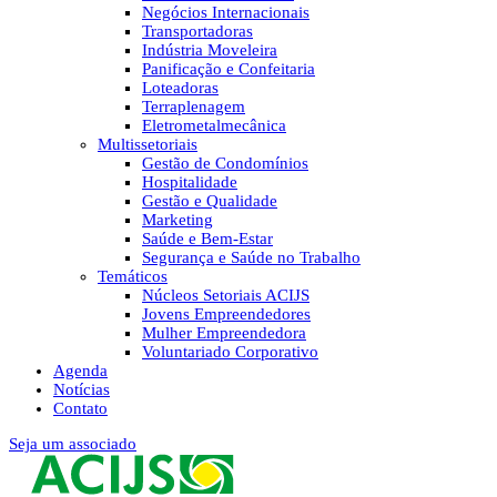
Negócios Internacionais
Transportadoras
Indústria Moveleira
Panificação e Confeitaria
Loteadoras
Terraplenagem
Eletrometalmecânica
Multissetoriais
Gestão de Condomínios
Hospitalidade
Gestão e Qualidade
Marketing
Saúde e Bem-Estar
Segurança e Saúde no Trabalho
Temáticos
Núcleos Setoriais ACIJS
Jovens Empreendedores
Mulher Empreendedora
Voluntariado Corporativo
Agenda
Notícias
Contato
Seja um associado