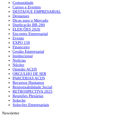
Comunidade
Cursos e Eventos
DESTAQUE EMPRESARIAL
Destaques
Dicas para o Mercado
Duplicação BR-280
ELEIÇÕES 2026
Encontro Empresarial
Evento
EXPO 150
Financeiro
Gestão Empresarial
Institucional
Notícias
Núcleo
Opinião ACIJS
ORGULHO DE SER
PARCERIAS ACIJS
Recursos Humanos
Responsabilidade Social
RETROSPECTIVA 2025
Reuniões Plenárias
Solução
Soluções Empresariais
Newsletter