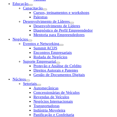
Educação
Capacitação
Cursos, treinamentos e workshops
Palestras
Desenvolvimento de Líderes
Desenvolvimento de Líderes
Diagnóstico de Perfil Empreendedor
Mentoria para Empreendedores
Negócios
Eventos e Networking
Summit ACIJS
Encontros Empresariais
Rodada de Negócios
Suporte Empresarial
Proteção e Análise de Crédito
Direitos Autorais e Patentes
Gestão de Documentos Digitais
Núcleos
Setoriais
Automecânicas
Concessionárias de Veículos
Revendas de Veículos
Negócios Internacionais
Transportadoras
Indústria Moveleira
Panificação e Confeitaria