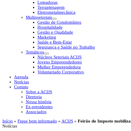
Loteadoras
Terraplenagem
Eletrometalmecânica
Multissetoriais
Gestão de Condomínios
Hospitalidade
Gestão e Qualidade
Marketing
Saúde e Bem-Estar
Segurança e Saúde no Trabalho
Temáticos
Núcleos Setoriais ACIJS
Jovens Empreendedores
Mulher Empreendedora
Voluntariado Corporativo
Agenda
Notícias
Contato
Sobre a ACIJS
Diretoria
Nossa história
Ex-presidentes
Associados
Início
»
Fique bem informado
»
ACIJS
»
Feirão do Imposto mobiliza
Notícias