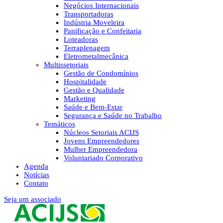
Negócios Internacionais
Transportadoras
Indústria Moveleira
Panificação e Confeitaria
Loteadoras
Terraplenagem
Eletrometalmecânica
Multissetoriais
Gestão de Condomínios
Hospitalidade
Gestão e Qualidade
Marketing
Saúde e Bem-Estar
Segurança e Saúde no Trabalho
Temáticos
Núcleos Setoriais ACIJS
Jovens Empreendedores
Mulher Empreendedora
Voluntariado Corporativo
Agenda
Notícias
Contato
Seja um associado