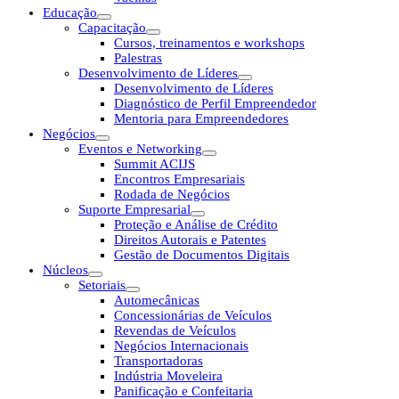
Educação
Capacitação
Cursos, treinamentos e workshops
Palestras
Desenvolvimento de Líderes
Desenvolvimento de Líderes
Diagnóstico de Perfil Empreendedor
Mentoria para Empreendedores
Negócios
Eventos e Networking
Summit ACIJS
Encontros Empresariais
Rodada de Negócios
Suporte Empresarial
Proteção e Análise de Crédito
Direitos Autorais e Patentes
Gestão de Documentos Digitais
Núcleos
Setoriais
Automecânicas
Concessionárias de Veículos
Revendas de Veículos
Negócios Internacionais
Transportadoras
Indústria Moveleira
Panificação e Confeitaria