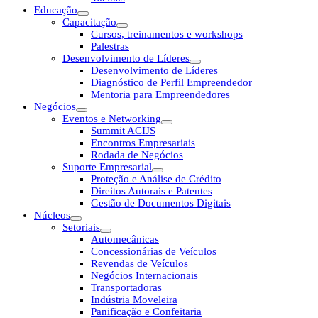
Educação
Capacitação
Cursos, treinamentos e workshops
Palestras
Desenvolvimento de Líderes
Desenvolvimento de Líderes
Diagnóstico de Perfil Empreendedor
Mentoria para Empreendedores
Negócios
Eventos e Networking
Summit ACIJS
Encontros Empresariais
Rodada de Negócios
Suporte Empresarial
Proteção e Análise de Crédito
Direitos Autorais e Patentes
Gestão de Documentos Digitais
Núcleos
Setoriais
Automecânicas
Concessionárias de Veículos
Revendas de Veículos
Negócios Internacionais
Transportadoras
Indústria Moveleira
Panificação e Confeitaria