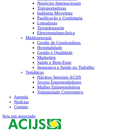
Negócios Internacionais
Transportadoras
Indústria Moveleira
Panificação e Confeitaria
Loteadoras
Terraplenagem
Eletrometalmecânica
Multissetoriais
Gestão de Condomínios
Hospitalidade
Gestão e Qualidade
Marketing
Saúde e Bem-Estar
Segurança e Saúde no Trabalho
Temáticos
Núcleos Setoriais ACIJS
Jovens Empreendedores
Mulher Empreendedora
Voluntariado Corporativo
Agenda
Notícias
Contato
Seja um associado