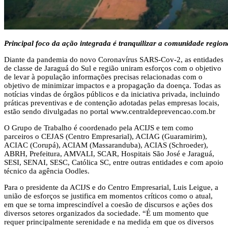
Principal foco da ação integrada é tranquilizar a comunidade regio
Diante da pandemia do novo Coronavírus SARS-Cov-2, as entidades
de classe de Jaraguá do Sul e região uniram esforços com o objetivo
de levar à população informações precisas relacionadas com o
objetivo de minimizar impactos e a propagação da doença. Todas as
notícias vindas de órgãos públicos e da iniciativa privada, incluindo
práticas preventivas e de contenção adotadas pelas empresas locais,
estão sendo divulgadas no portal www.centraldeprevencao.com.br
O Grupo de Trabalho é coordenado pela ACIJS e tem como
parceiros o CEJAS (Centro Empresarial), ACIAG (Guaramirim),
ACIAC (Corupá), ACIAM (Massaranduba), ACIAS (Schroeder),
ABRH, Prefeitura, AMVALI, SCAR, Hospitais São José e Jaraguá,
SESI, SENAI, SESC, Católica SC, entre outras entidades e com apoio
técnico da agência Oodles.
Para o presidente da ACIJS e do Centro Empresarial, Luis Leigue, a
união de esforços se justifica em momentos críticos como o atual,
em que se torna imprescindível a coesão de discursos e ações dos
diversos setores organizados da sociedade. “É um momento que
requer principalmente serenidade e na medida em que os diversos