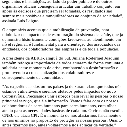
segmentos e instituições, ao lado do poder público e de outros
organismos oficiais conseguem articular um trabalho conjunto, em
apoio às decisões que precisem ser tomadas, os resultados são
sempre mais positivos e tranquilizadores ao conjunto da sociedade”,
assinala Luis Leigue.
O empresário acentua que a mobilização de prevenção, para
minimizar os impactos e de estruturação do sistema de saúde, que já
demonstra historicamente condições favoráveis ao atendimento em
nível regional, é fundamental para a orientação dos associados das
entidades, dos colaboradores das empresas e de toda a população.
A presidente da ABRH-Jaraguá do Sul, Juliana Rodermel Joaquim,
também reforça a importância de todos atuarem de forma conjunta e
solidária nesse momento de crise, combatendo a desinformação e
promovendo a conscientização dos colaboradores e
consequentemente da comunidade.
“As experiências dos outros países já deixaram claro que todos nós
estamos vulneráveis e seremos afetados pelos impactos do novo
Coronavírus. Precisamos unir esforços para levar às pessoas o nosso
principal serviço, que é a informação. Vamos falar com os nossos
colaboradores de seres humanos para seres humanos, com olhar
atento para as necessidades básicas de cada um. O vírus não escolhe
CNPJ, ele ataca CPF. É o momento de nos afastarmos fisicamente e
de nos unirmos no propósito de proteger as nossas pessoas. Quanto
antes fizermos isso, antes voltaremos a nos abraçar de verdade.”