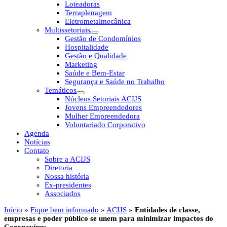
Loteadoras
Terraplenagem
Eletrometalmecânica
Multissetoriais
Gestão de Condomínios
Hospitalidade
Gestão e Qualidade
Marketing
Saúde e Bem-Estar
Segurança e Saúde no Trabalho
Temáticos
Núcleos Setoriais ACIJS
Jovens Empreendedores
Mulher Empreendedora
Voluntariado Corporativo
Agenda
Notícias
Contato
Sobre a ACIJS
Diretoria
Nossa história
Ex-presidentes
Associados
Início
»
Fique bem informado
»
ACIJS
»
Entidades de classe,
empresas e poder público se unem para minimizar impactos do