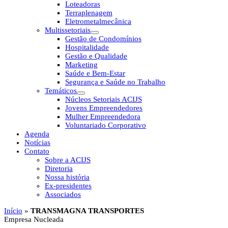
Loteadoras
Terraplenagem
Eletrometalmecânica
Multissetoriais
Gestão de Condomínios
Hospitalidade
Gestão e Qualidade
Marketing
Saúde e Bem-Estar
Segurança e Saúde no Trabalho
Temáticos
Núcleos Setoriais ACIJS
Jovens Empreendedores
Mulher Empreendedora
Voluntariado Corporativo
Agenda
Notícias
Contato
Sobre a ACIJS
Diretoria
Nossa história
Ex-presidentes
Associados
Início
»
TRANSMAGNA TRANSPORTES
Empresa Nucleada