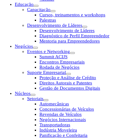
Educação
Capacitação
Cursos, treinamentos e workshops
Palestras
Desenvolvimento de Líderes
Desenvolvimento de Líderes
Diagnóstico de Perfil Empreendedor
Mentoria para Empreendedores
Negócios
Eventos e Networking
Summit ACIJS
Encontros Empresariais
Rodada de Negócios
Suporte Empresarial
Proteção e Análise de Crédito
Direitos Autorais e Patentes
Gestão de Documentos Digitais
Núcleos
Setoriais
Automecânicas
Concessionárias de Veículos
Revendas de Veículos
Negócios Internacionais
Transportadoras
Indústria Moveleira
Panificação e Confeitaria