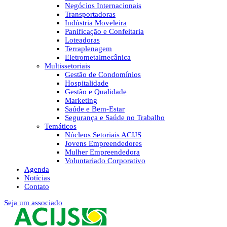
Negócios Internacionais
Transportadoras
Indústria Moveleira
Panificação e Confeitaria
Loteadoras
Terraplenagem
Eletrometalmecânica
Multissetoriais
Gestão de Condomínios
Hospitalidade
Gestão e Qualidade
Marketing
Saúde e Bem-Estar
Segurança e Saúde no Trabalho
Temáticos
Núcleos Setoriais ACIJS
Jovens Empreendedores
Mulher Empreendedora
Voluntariado Corporativo
Agenda
Notícias
Contato
Seja um associado