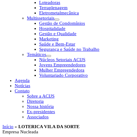
Loteadoras
Terraplenagem
Eletrometalmecânica
Multissetoriais
Gestão de Condomínios
Hospitalidade
Gestão e Qualidade
Marketing
Saúde e Bem-Estar
Segurança e Saúde no Trabalho
Temáticos
Núcleos Setoriais ACIJS
Jovens Empreendedores
Mulher Empreendedora
Voluntariado Corporativo
Agenda
Notícias
Contato
Sobre a ACIJS
Diretoria
Nossa história
Ex-presidentes
Associados
Início
»
LOTERICA VILA DA SORTE
Empresa Nucleada