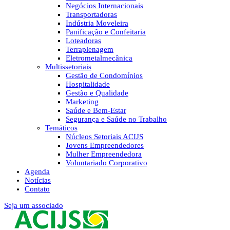
Negócios Internacionais
Transportadoras
Indústria Moveleira
Panificação e Confeitaria
Loteadoras
Terraplenagem
Eletrometalmecânica
Multissetoriais
Gestão de Condomínios
Hospitalidade
Gestão e Qualidade
Marketing
Saúde e Bem-Estar
Segurança e Saúde no Trabalho
Temáticos
Núcleos Setoriais ACIJS
Jovens Empreendedores
Mulher Empreendedora
Voluntariado Corporativo
Agenda
Notícias
Contato
Seja um associado