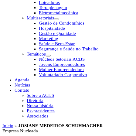
Loteadoras
Terraplenagem
Eletrometalmecânica
Multissetoriais
Gestão de Condomínios
Hospitalidade
Gestão e Qualidade
Marketing
Saúde e Bem-Estar
Segurança e Saúde no Trabalho
Temáticos
Núcleos Setoriais ACIJS
Jovens Empreendedores
Mulher Empreendedora
Voluntariado Corporativo
Agenda
Notícias
Contato
Sobre a ACIJS
Diretoria
Nossa história
Ex-presidentes
Associados
Início
»
JOSIANE MEDEIROS SCHUHMACHER
Empresa Nucleada