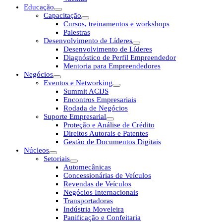
Educação
Capacitação
Cursos, treinamentos e workshops
Palestras
Desenvolvimento de Líderes
Desenvolvimento de Líderes
Diagnóstico de Perfil Empreendedor
Mentoria para Empreendedores
Negócios
Eventos e Networking
Summit ACIJS
Encontros Empresariais
Rodada de Negócios
Suporte Empresarial
Proteção e Análise de Crédito
Direitos Autorais e Patentes
Gestão de Documentos Digitais
Núcleos
Setoriais
Automecânicas
Concessionárias de Veículos
Revendas de Veículos
Negócios Internacionais
Transportadoras
Indústria Moveleira
Panificação e Confeitaria