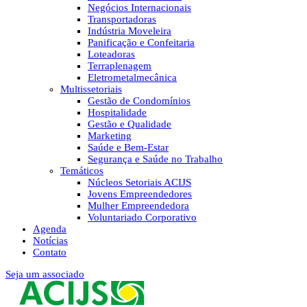
Negócios Internacionais
Transportadoras
Indústria Moveleira
Panificação e Confeitaria
Loteadoras
Terraplenagem
Eletrometalmecânica
Multissetoriais
Gestão de Condomínios
Hospitalidade
Gestão e Qualidade
Marketing
Saúde e Bem-Estar
Segurança e Saúde no Trabalho
Temáticos
Núcleos Setoriais ACIJS
Jovens Empreendedores
Mulher Empreendedora
Voluntariado Corporativo
Agenda
Notícias
Contato
Seja um associado