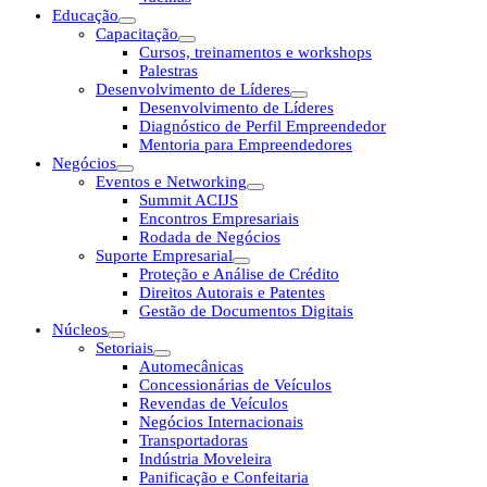
Educação
Capacitação
Cursos, treinamentos e workshops
Palestras
Desenvolvimento de Líderes
Desenvolvimento de Líderes
Diagnóstico de Perfil Empreendedor
Mentoria para Empreendedores
Negócios
Eventos e Networking
Summit ACIJS
Encontros Empresariais
Rodada de Negócios
Suporte Empresarial
Proteção e Análise de Crédito
Direitos Autorais e Patentes
Gestão de Documentos Digitais
Núcleos
Setoriais
Automecânicas
Concessionárias de Veículos
Revendas de Veículos
Negócios Internacionais
Transportadoras
Indústria Moveleira
Panificação e Confeitaria