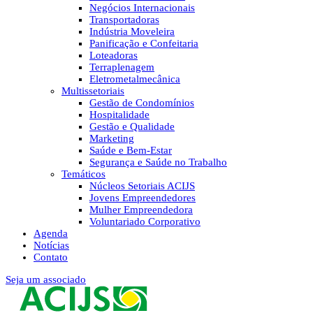
Negócios Internacionais
Transportadoras
Indústria Moveleira
Panificação e Confeitaria
Loteadoras
Terraplenagem
Eletrometalmecânica
Multissetoriais
Gestão de Condomínios
Hospitalidade
Gestão e Qualidade
Marketing
Saúde e Bem-Estar
Segurança e Saúde no Trabalho
Temáticos
Núcleos Setoriais ACIJS
Jovens Empreendedores
Mulher Empreendedora
Voluntariado Corporativo
Agenda
Notícias
Contato
Seja um associado