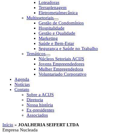
Loteadoras
Terraplenagem
Eletrometalmecânica
Multissetoriais
Gestão de Condomínios
Hospitalidade
Gestão e Qualidade
Marketing
Saúde e Bem-Estar
Segurança e Saúde no Trabalho
Temáticos
Núcleos Setoriais ACIJS
Jovens Empreendedores
Mulher Empreendedora
Voluntariado Corporativo
Agenda
Notícias
Contato
Sobre a ACIJS
Diretoria
Nossa história
Ex-presidentes
Associados
Início
»
JOALHERIA SEIFERT LTDA
Empresa Nucleada