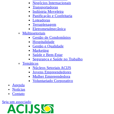
Negócios Internacionais
Transportadoras
Indústria Moveleira
Panificação e Confeitaria
Loteadoras
Terraplenagem
Eletrometalmecânica
Multissetoriais
Gestão de Condomínios
Hospitalidade
Gestão e Qualidade
Marketing
Saúde e Bem-Estar
Segurança e Saúde no Trabalho
Temáticos
Núcleos Setoriais ACIJS
Jovens Empreendedores
Mulher Empreendedora
Voluntariado Corporativo
Agenda
Notícias
Contato
Seja um associado