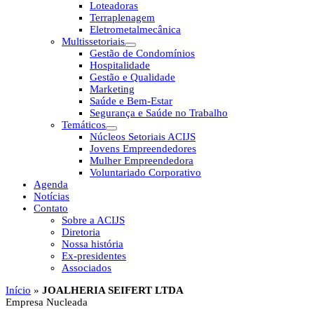
Loteadoras
Terraplenagem
Eletrometalmecânica
Multissetoriais
Gestão de Condomínios
Hospitalidade
Gestão e Qualidade
Marketing
Saúde e Bem-Estar
Segurança e Saúde no Trabalho
Temáticos
Núcleos Setoriais ACIJS
Jovens Empreendedores
Mulher Empreendedora
Voluntariado Corporativo
Agenda
Notícias
Contato
Sobre a ACIJS
Diretoria
Nossa história
Ex-presidentes
Associados
Início
»
JOALHERIA SEIFERT LTDA
Empresa Nucleada