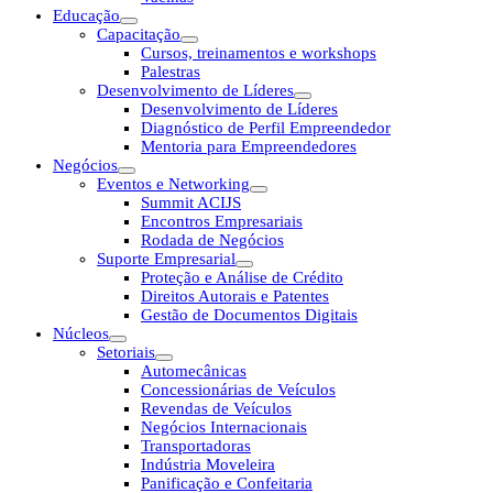
Educação
Capacitação
Cursos, treinamentos e workshops
Palestras
Desenvolvimento de Líderes
Desenvolvimento de Líderes
Diagnóstico de Perfil Empreendedor
Mentoria para Empreendedores
Negócios
Eventos e Networking
Summit ACIJS
Encontros Empresariais
Rodada de Negócios
Suporte Empresarial
Proteção e Análise de Crédito
Direitos Autorais e Patentes
Gestão de Documentos Digitais
Núcleos
Setoriais
Automecânicas
Concessionárias de Veículos
Revendas de Veículos
Negócios Internacionais
Transportadoras
Indústria Moveleira
Panificação e Confeitaria