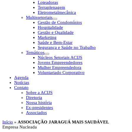
Loteadoras
Terraplenagem
Eletrometalmecânica
Multissetoriais
Gestão de Condomínios
Hospitalidade
Gestão e Qualidade
Marketing
Saúde e Bem-Estar
Segurança e Saúde no Trabalho
Temáticos
Núcleos Setoriais ACIJS
Jovens Empreendedores
Mulher Empreendedora
Voluntariado Corporativo
Agenda
Notícias
Contato
Sobre a ACIJS
Diretoria
Nossa história
Ex-presidentes
Associados
Início
»
ASSOCIAÇÃO JARAGUÁ MAIS SAUDÁVEL
Empresa Nucleada