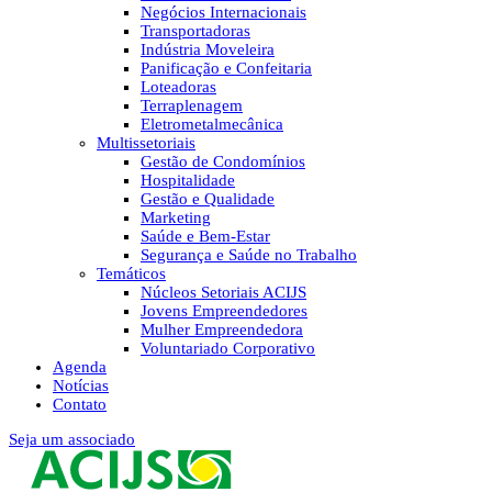
Negócios Internacionais
Transportadoras
Indústria Moveleira
Panificação e Confeitaria
Loteadoras
Terraplenagem
Eletrometalmecânica
Multissetoriais
Gestão de Condomínios
Hospitalidade
Gestão e Qualidade
Marketing
Saúde e Bem-Estar
Segurança e Saúde no Trabalho
Temáticos
Núcleos Setoriais ACIJS
Jovens Empreendedores
Mulher Empreendedora
Voluntariado Corporativo
Agenda
Notícias
Contato
Seja um associado