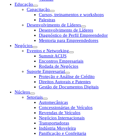
Educação
Capacitação
Cursos, treinamentos e workshops
Palestras
Desenvolvimento de Líderes
Desenvolvimento de Líderes
Diagnóstico de Perfil Empreendedor
Mentoria para Empreendedores
Negócios
Eventos e Networking
Summit ACIJS
Encontros Empresariais
Rodada de Negócios
Suporte Empresarial
Proteção e Análise de Crédito
Direitos Autorais e Patentes
Gestão de Documentos Digitais
Núcleos
Setoriais
Automecânicas
Concessionárias de Veículos
Revendas de Veículos
Negócios Internacionais
Transportadoras
Indústria Moveleira
Panificação e Confeitaria