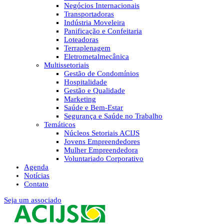
Negócios Internacionais
Transportadoras
Indústria Moveleira
Panificação e Confeitaria
Loteadoras
Terraplenagem
Eletrometalmecânica
Multissetoriais
Gestão de Condomínios
Hospitalidade
Gestão e Qualidade
Marketing
Saúde e Bem-Estar
Segurança e Saúde no Trabalho
Temáticos
Núcleos Setoriais ACIJS
Jovens Empreendedores
Mulher Empreendedora
Voluntariado Corporativo
Agenda
Notícias
Contato
Seja um associado