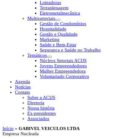
Loteadoras
Terraplenagem
Eletrometalmecânica
Multissetoriais
Gestão de Condomínios
Hospitalidade
Gestão e Qualidade
Marketing
Saúde e Bem-Estar
Segurança e Saúde no Trabalho
Temáticos
Núcleos Setoriais ACIJS
Jovens Empreendedores
Mulher Empreendedora
Voluntariado Corporativo
Agenda
Notícias
Contato
Sobre a ACIJS
Diretoria
Nossa história
Ex-presidentes
Associados
Início
»
GABIVEL VEICULOS LTDA
Empresa Nucleada