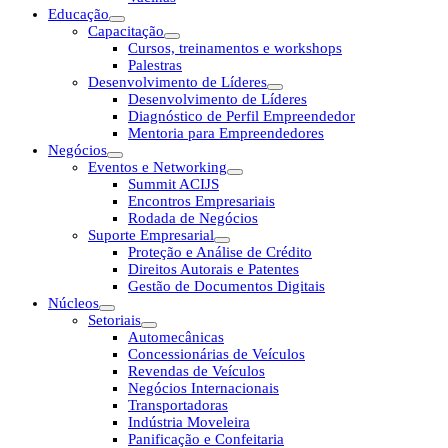
Educação
Capacitação
Cursos, treinamentos e workshops
Palestras
Desenvolvimento de Líderes
Desenvolvimento de Líderes
Diagnóstico de Perfil Empreendedor
Mentoria para Empreendedores
Negócios
Eventos e Networking
Summit ACIJS
Encontros Empresariais
Rodada de Negócios
Suporte Empresarial
Proteção e Análise de Crédito
Direitos Autorais e Patentes
Gestão de Documentos Digitais
Núcleos
Setoriais
Automecânicas
Concessionárias de Veículos
Revendas de Veículos
Negócios Internacionais
Transportadoras
Indústria Moveleira
Panificação e Confeitaria