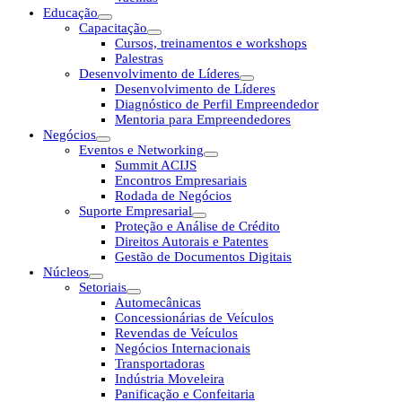
Educação
Capacitação
Cursos, treinamentos e workshops
Palestras
Desenvolvimento de Líderes
Desenvolvimento de Líderes
Diagnóstico de Perfil Empreendedor
Mentoria para Empreendedores
Negócios
Eventos e Networking
Summit ACIJS
Encontros Empresariais
Rodada de Negócios
Suporte Empresarial
Proteção e Análise de Crédito
Direitos Autorais e Patentes
Gestão de Documentos Digitais
Núcleos
Setoriais
Automecânicas
Concessionárias de Veículos
Revendas de Veículos
Negócios Internacionais
Transportadoras
Indústria Moveleira
Panificação e Confeitaria