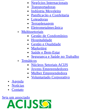
Negócios Internacionais
Transportadoras
Indústria Moveleira
Panificação e Confeitaria
Loteadoras
Terraplenagem
Eletrometalmecânica
Multissetoriais
Gestão de Condomínios
Hospitalidade
Gestão e Qualidade
Marketing
Saúde e Bem-Estar
Segurança e Saúde no Trabalho
Temáticos
Núcleos Setoriais ACIJS
Jovens Empreendedores
Mulher Empreendedora
Voluntariado Corporativo
Agenda
Notícias
Contato
Seja um associado