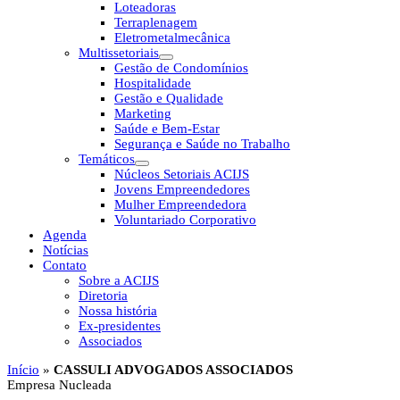
Loteadoras
Terraplenagem
Eletrometalmecânica
Multissetoriais
Gestão de Condomínios
Hospitalidade
Gestão e Qualidade
Marketing
Saúde e Bem-Estar
Segurança e Saúde no Trabalho
Temáticos
Núcleos Setoriais ACIJS
Jovens Empreendedores
Mulher Empreendedora
Voluntariado Corporativo
Agenda
Notícias
Contato
Sobre a ACIJS
Diretoria
Nossa história
Ex-presidentes
Associados
Início
»
CASSULI ADVOGADOS ASSOCIADOS
Empresa Nucleada