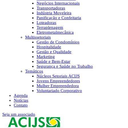
Negócios Internacionais
Transportadoras
Indústria Moveleira
Panificação e Confeitaria
Loteadoras
Terraplenagem
Eletrometalmecânica
Multissetoriais
Gestão de Condomínios
Hospitalidade
Gestão e Qualidade
Marketing
Saúde e Bem-Estar
Segurança e Saúde no Trabalho
Temáticos
Núcleos Setoriais ACIJS
Jovens Empreendedores
Mulher Empreendedora
Voluntariado Corporativo
Agenda
Notícias
Contato
Seja um associado