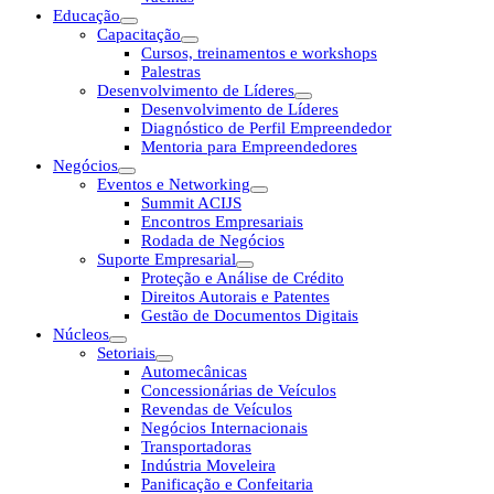
Educação
Capacitação
Cursos, treinamentos e workshops
Palestras
Desenvolvimento de Líderes
Desenvolvimento de Líderes
Diagnóstico de Perfil Empreendedor
Mentoria para Empreendedores
Negócios
Eventos e Networking
Summit ACIJS
Encontros Empresariais
Rodada de Negócios
Suporte Empresarial
Proteção e Análise de Crédito
Direitos Autorais e Patentes
Gestão de Documentos Digitais
Núcleos
Setoriais
Automecânicas
Concessionárias de Veículos
Revendas de Veículos
Negócios Internacionais
Transportadoras
Indústria Moveleira
Panificação e Confeitaria