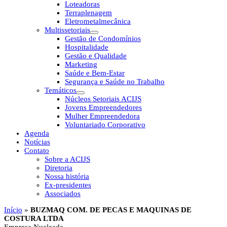
Loteadoras
Terraplenagem
Eletrometalmecânica
Multissetoriais
Gestão de Condomínios
Hospitalidade
Gestão e Qualidade
Marketing
Saúde e Bem-Estar
Segurança e Saúde no Trabalho
Temáticos
Núcleos Setoriais ACIJS
Jovens Empreendedores
Mulher Empreendedora
Voluntariado Corporativo
Agenda
Notícias
Contato
Sobre a ACIJS
Diretoria
Nossa história
Ex-presidentes
Associados
Início
»
BUZMAQ COM. DE PECAS E MAQUINAS DE
COSTURA LTDA