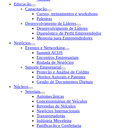
Educação
Capacitação
Cursos, treinamentos e workshops
Palestras
Desenvolvimento de Líderes
Desenvolvimento de Líderes
Diagnóstico de Perfil Empreendedor
Mentoria para Empreendedores
Negócios
Eventos e Networking
Summit ACIJS
Encontros Empresariais
Rodada de Negócios
Suporte Empresarial
Proteção e Análise de Crédito
Direitos Autorais e Patentes
Gestão de Documentos Digitais
Núcleos
Setoriais
Automecânicas
Concessionárias de Veículos
Revendas de Veículos
Negócios Internacionais
Transportadoras
Indústria Moveleira
Panificação e Confeitaria