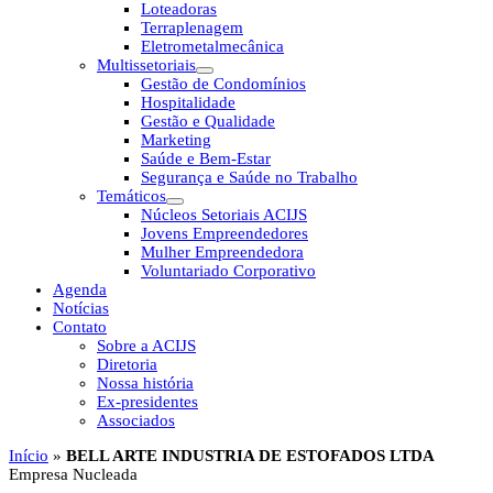
Loteadoras
Terraplenagem
Eletrometalmecânica
Multissetoriais
Gestão de Condomínios
Hospitalidade
Gestão e Qualidade
Marketing
Saúde e Bem-Estar
Segurança e Saúde no Trabalho
Temáticos
Núcleos Setoriais ACIJS
Jovens Empreendedores
Mulher Empreendedora
Voluntariado Corporativo
Agenda
Notícias
Contato
Sobre a ACIJS
Diretoria
Nossa história
Ex-presidentes
Associados
Início
»
BELL ARTE INDUSTRIA DE ESTOFADOS LTDA
Empresa Nucleada