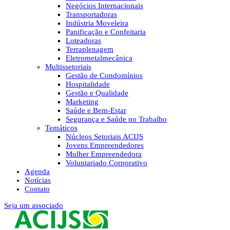
Negócios Internacionais
Transportadoras
Indústria Moveleira
Panificação e Confeitaria
Loteadoras
Terraplenagem
Eletrometalmecânica
Multissetoriais
Gestão de Condomínios
Hospitalidade
Gestão e Qualidade
Marketing
Saúde e Bem-Estar
Segurança e Saúde no Trabalho
Temáticos
Núcleos Setoriais ACIJS
Jovens Empreendedores
Mulher Empreendedora
Voluntariado Corporativo
Agenda
Notícias
Contato
Seja um associado