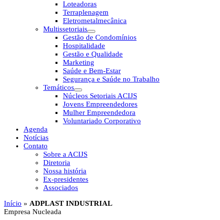
Loteadoras
Terraplenagem
Eletrometalmecânica
Multissetoriais
Gestão de Condomínios
Hospitalidade
Gestão e Qualidade
Marketing
Saúde e Bem-Estar
Segurança e Saúde no Trabalho
Temáticos
Núcleos Setoriais ACIJS
Jovens Empreendedores
Mulher Empreendedora
Voluntariado Corporativo
Agenda
Notícias
Contato
Sobre a ACIJS
Diretoria
Nossa história
Ex-presidentes
Associados
Início
»
ADPLAST INDUSTRIAL
Empresa Nucleada