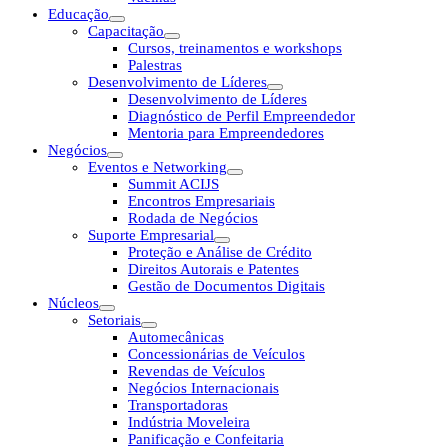
Educação
Capacitação
Cursos, treinamentos e workshops
Palestras
Desenvolvimento de Líderes
Desenvolvimento de Líderes
Diagnóstico de Perfil Empreendedor
Mentoria para Empreendedores
Negócios
Eventos e Networking
Summit ACIJS
Encontros Empresariais
Rodada de Negócios
Suporte Empresarial
Proteção e Análise de Crédito
Direitos Autorais e Patentes
Gestão de Documentos Digitais
Núcleos
Setoriais
Automecânicas
Concessionárias de Veículos
Revendas de Veículos
Negócios Internacionais
Transportadoras
Indústria Moveleira
Panificação e Confeitaria