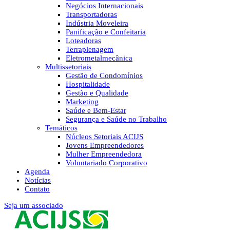
Negócios Internacionais
Transportadoras
Indústria Moveleira
Panificação e Confeitaria
Loteadoras
Terraplenagem
Eletrometalmecânica
Multissetoriais
Gestão de Condomínios
Hospitalidade
Gestão e Qualidade
Marketing
Saúde e Bem-Estar
Segurança e Saúde no Trabalho
Temáticos
Núcleos Setoriais ACIJS
Jovens Empreendedores
Mulher Empreendedora
Voluntariado Corporativo
Agenda
Notícias
Contato
Seja um associado