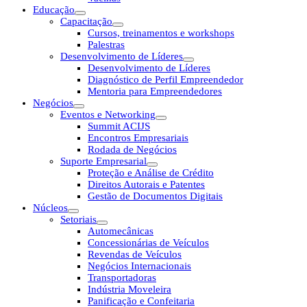
Educação
Capacitação
Cursos, treinamentos e workshops
Palestras
Desenvolvimento de Líderes
Desenvolvimento de Líderes
Diagnóstico de Perfil Empreendedor
Mentoria para Empreendedores
Negócios
Eventos e Networking
Summit ACIJS
Encontros Empresariais
Rodada de Negócios
Suporte Empresarial
Proteção e Análise de Crédito
Direitos Autorais e Patentes
Gestão de Documentos Digitais
Núcleos
Setoriais
Automecânicas
Concessionárias de Veículos
Revendas de Veículos
Negócios Internacionais
Transportadoras
Indústria Moveleira
Panificação e Confeitaria