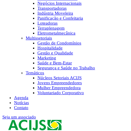
Negócios Internacionais
Transportadoras
Indústria Moveleira
Panificação e Confeitaria
Loteadoras
Terraplenagem
Eletrometalmecânica
Multissetoriais
Gestão de Condomínios
Hospitalidade
Gestão e Qualidade
Marketing
Saúde e Bem-Estar
Segurança e Saúde no Trabalho
Temáticos
Núcleos Setoriais ACIJS
Jovens Empreendedores
Mulher Empreendedora
Voluntariado Corporativo
Agenda
Notícias
Contato
Seja um associado