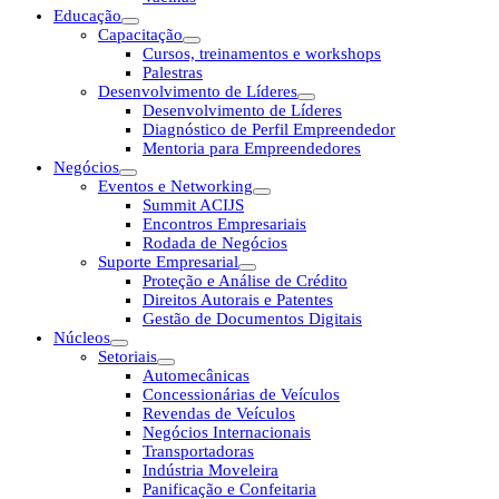
Educação
Capacitação
Cursos, treinamentos e workshops
Palestras
Desenvolvimento de Líderes
Desenvolvimento de Líderes
Diagnóstico de Perfil Empreendedor
Mentoria para Empreendedores
Negócios
Eventos e Networking
Summit ACIJS
Encontros Empresariais
Rodada de Negócios
Suporte Empresarial
Proteção e Análise de Crédito
Direitos Autorais e Patentes
Gestão de Documentos Digitais
Núcleos
Setoriais
Automecânicas
Concessionárias de Veículos
Revendas de Veículos
Negócios Internacionais
Transportadoras
Indústria Moveleira
Panificação e Confeitaria