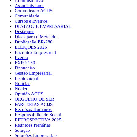
Administrativo
Associativismo
Comunicado ACIJS
Comunidade
Cursos e Eventos
DESTAQUE EMPRESARIAL
Destaques
Dicas para o Mercado
Duplicação BR-280
ELEIÇÕES 2026
Encontro Empresarial
Evento
EXPO 150
Financeiro
Gestão Empresarial
Institucional
Notícias
Núcleo
Opinião ACIJS
ORGULHO DE SER
PARCERIAS ACIJS
Recursos Humanos
Responsabilidade Social
RETROSPECTIVA 2025
Reuniões Plenárias
Solução
Soluções Empresariais