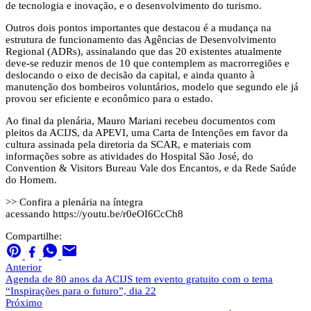
de tecnologia e inovação, e o desenvolvimento do turismo.
Outros dois pontos importantes que destacou é a mudança na
estrutura de funcionamento das Agências de Desenvolvimento
Regional (ADRs), assinalando que das 20 existentes atualmente
deve-se reduzir menos de 10 que contemplem as macrorregiões e
deslocando o eixo de decisão da capital, e ainda quanto à
manutenção dos bombeiros voluntários, modelo que segundo ele já
provou ser eficiente e econômico para o estado.
Ao final da plenária, Mauro Mariani recebeu documentos com
pleitos da ACIJS, da APEVI, uma Carta de Intenções em favor da
cultura assinada pela diretoria da SCAR, e materiais com
informações sobre as atividades do Hospital São José, do
Convention & Visitors Bureau Vale dos Encantos, e da Rede Saúde
do Homem.
>> Confira a plenária na íntegra
acessando https://youtu.be/r0eOI6CcCh8
Compartilhe:
Anterior
Agenda de 80 anos da ACIJS tem evento gratuito com o tema
“Inspirações para o futuro”, dia 22
Próximo