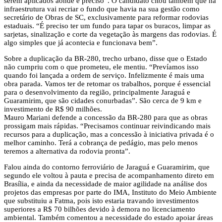
serem aplicados aonde é preciso”. O candidato citou também que na
infraestrutura vai recriar o fundo que havia na sua gestão como
secretário de Obras de SC, exclusivamente para reformar rodovias
estaduais. “É preciso ter um fundo para tapar os buracos, limpar as
sarjetas, sinalização e corte da vegetação às margens das rodovias. É
algo simples que já acontecia e funcionava bem”.
Sobre a duplicação da BR-280, trecho urbano, disse que o Estado
não cumpriu com o que prometeu, ele mentiu. “Prevíamos isso
quando foi lançada a ordem de serviço. Infelizmente é mais uma
obra parada. Vamos ter de retomar os trabalhos, porque é essencial
para o desenvolvimento da região, principalmente Jaraguá e
Guaramirim, que são cidades conurbadas”. São cerca de 9 km e
investimento de R$ 90 milhões.
Mauro Mariani defende a concessão da BR-280 para que as obras
prossigam mais rápidas. “Precisamos continuar reivindicando mais
recursos para a duplicação, mas a concessão à iniciativa privada é o
melhor caminho. Terá a cobrança de pedágio, mas pelo menos
teremos a alternativa da rodovia pronta”.
Falou ainda do contorno ferroviário de Jaraguá e Guaramirim, que
segundo ele voltou à pauta e precisa de acompanhamento direto em
Brasília, e ainda da necessidade de maior agilidade na análise dos
projetos das empresas por parte do IMA, Instituto do Meio Ambiente
que substituiu a Fatma, pois isto estaria travando investimentos
superiores a R$ 70 bilhões devido à demora no licenciamento
ambiental. Também comentou a necessidade do estado apoiar áreas