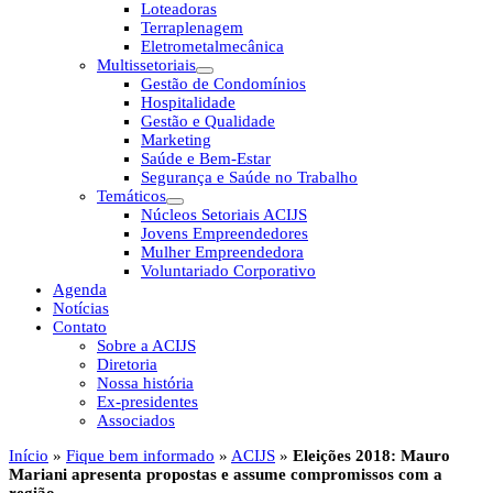
Loteadoras
Terraplenagem
Eletrometalmecânica
Multissetoriais
Gestão de Condomínios
Hospitalidade
Gestão e Qualidade
Marketing
Saúde e Bem-Estar
Segurança e Saúde no Trabalho
Temáticos
Núcleos Setoriais ACIJS
Jovens Empreendedores
Mulher Empreendedora
Voluntariado Corporativo
Agenda
Notícias
Contato
Sobre a ACIJS
Diretoria
Nossa história
Ex-presidentes
Associados
Início
»
Fique bem informado
»
ACIJS
»
Eleições 2018: Mauro
Mariani apresenta propostas e assume compromissos com a