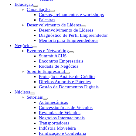
Educação
Capacitação
Cursos, treinamentos e workshops
Palestras
Desenvolvimento de Líderes
Desenvolvimento de Líderes
Diagnóstico de Perfil Empreendedor
Mentoria para Empreendedores
Negócios
Eventos e Networking
Summit ACIJS
Encontros Empresariais
Rodada de Negócios
Suporte Empresarial
Proteção e Análise de Crédito
Direitos Autorais e Patentes
Gestão de Documentos Digitais
Núcleos
Setoriais
Automecânicas
Concessionárias de Veículos
Revendas de Veículos
Negócios Internacionais
Transportadoras
Indústria Moveleira
Panificação e Confeitaria