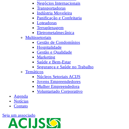
Negócios Internacionais
Transportadoras
Indústria Moveleira
Panificação e Confeitaria
Loteadoras
Terraplenagem
Eletrometalmecânica
Multissetoriais
Gestão de Condomínios
Hospitalidade
Gestão e Qualidade
Marketing
Saúde e Bem-Estar
Segurança e Saúde no Trabalho
Temáticos
Núcleos Setoriais ACIJS
Jovens Empreendedores
Mulher Empreendedora
Voluntariado Corporativo
Agenda
Notícias
Contato
Seja um associado